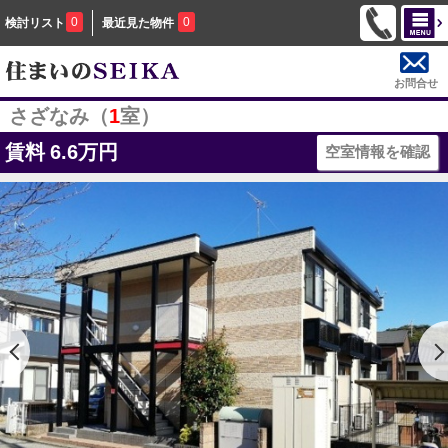
0
0
検討リスト
最近見た物件
お問合せ
さざなみ（
1
室）
賃料
6.6万円
空室情報を確認