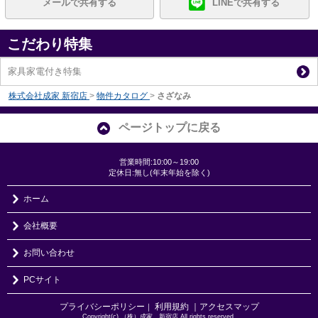
メールで共有する
LINEで共有する
こだわり特集
家具家電付き特集
株式会社成家 新宿店
>
物件カタログ
>
さざなみ
ページトップに戻る
営業時間:10:00～19:00
定休日:無し(年末年始を除く)
ホーム
会社概要
お問い合わせ
PCサイト
プライバシーポリシー
利用規約
｜アクセスマップ
｜
Copyright(c) （株）成家 新宿店 All rights reserved.