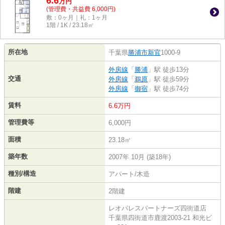
6.6
万
円
(管理費・共益費 6,000円)
敷：0ヶ月｜礼：1ヶ月
1階 / 1K / 23.18㎡
所在地
千葉県
勝浦市
新官
1000-9
外房線
「
勝浦
」駅 徒歩13分
交通
外房線
「
鵜原
」駅 徒歩59分
外房線
「
御宿
」駅 徒歩74分
賃料
6.6万円
管理費等
6,000円
面積
23.18㎡
築年数
2007年 10月 (築18年)
種別/構造
アパート/木造
階建
2階建
レオパレスパートナーズ四街道店
千葉県四街道市鹿渡2003-21 和光ビ