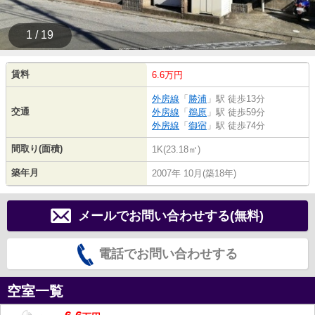
1 / 19
賃料
6.6万円
外房線
「
勝浦
」駅 徒歩13分
交通
外房線
「
鵜原
」駅 徒歩59分
外房線
「
御宿
」駅 徒歩74分
間取り(面積)
1K(23.18㎡)
築年月
2007年 10月(築18年)
メールでお問い合わせする(無料)
電話でお問い合わせする
空室一覧