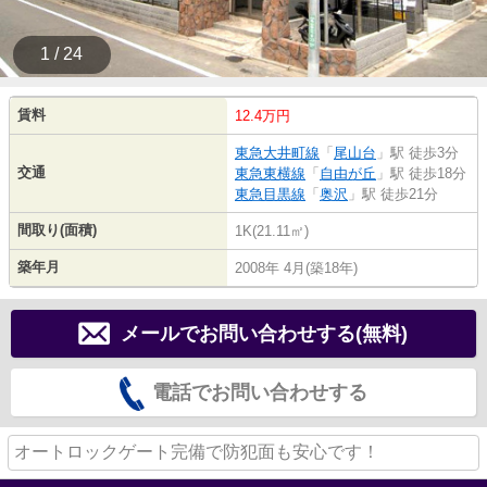
1 / 24
賃料
12.4万円
東急大井町線
「
尾山台
」駅 徒歩3分
交通
東急東横線
「
自由が丘
」駅 徒歩18分
東急目黒線
「
奥沢
」駅 徒歩21分
間取り(面積)
1K(21.11㎡)
築年月
2008年 4月(築18年)
メールでお問い合わせする(無料)
電話でお問い合わせする
オートロックゲート完備で防犯面も安心です！