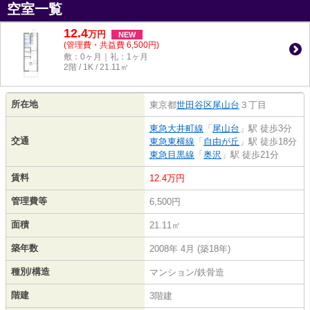
空室一覧
12.4
万
円
NEW
(管理費・共益費 6,500円)
敷：0ヶ月｜礼：1ヶ月
2階 / 1K / 21.11㎡
所在地
東京都
世田谷区
尾山台
３丁目
東急大井町線
「
尾山台
」駅 徒歩3分
交通
東急東横線
「
自由が丘
」駅 徒歩18分
東急目黒線
「
奥沢
」駅 徒歩21分
賃料
12.4万円
管理費等
6,500円
面積
21.11㎡
築年数
2008年 4月 (築18年)
種別/構造
マンション/鉄骨造
階建
3階建