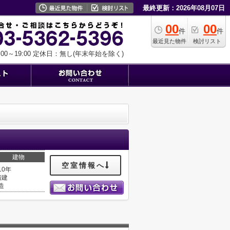
最終更新：2026年08月07日
00
00
件
件
最近見た物件
検討リスト
0～19:00
定休日：無し(年末年始を除く)
建物
空室情報へ
10年
階建
造