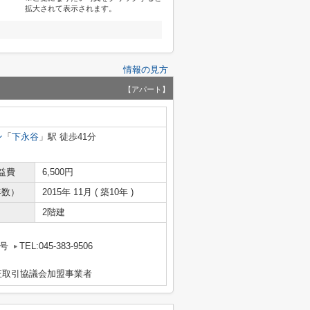
拡大されて表示されます。
情報の見方
【アパート】
ン
「
下永谷
」駅 徒歩41分
益費
6,500円
年数）
2015年 11月 ( 築10年 )
2階建
1号
TEL:045-383-9506
正取引協議会加盟事業者