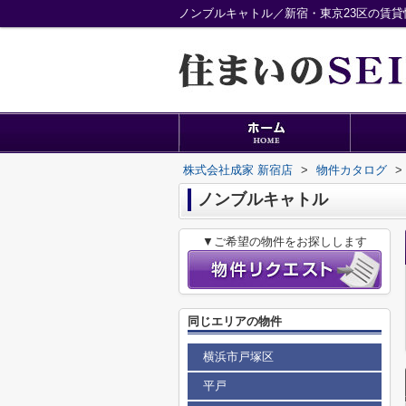
ノンブルキャトル／新宿・東京23区の賃貸
株式会社成家 新宿店
>
物件カタログ
>
ノンブルキャトル
▼ご希望の物件をお探しします
同じエリアの物件
横浜市戸塚区
平戸