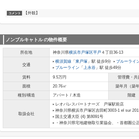
【外観】
コメント
ノンブルキャトル
の物件概要
所在地
神奈川県
横浜市戸塚区
平戸
４丁目36-13
横須賀線
「
東戸塚
」駅 徒歩9分
ブルーライ
交通
ブルーライン
「
上永谷
」駅 徒歩49分
賃料
9.5万円
管理費・共
面積
20.76㎡
築年月（築
種別/構造
アパート / 木造
階建
レオパレスパートナーズ 戸塚駅前店
神奈川県横浜市戸塚区吉田町3003-1 el sur 20
取扱会社
国土交通大臣 (4) 第8091号
・神奈川県宅地建物取引業協会、・首都圏公