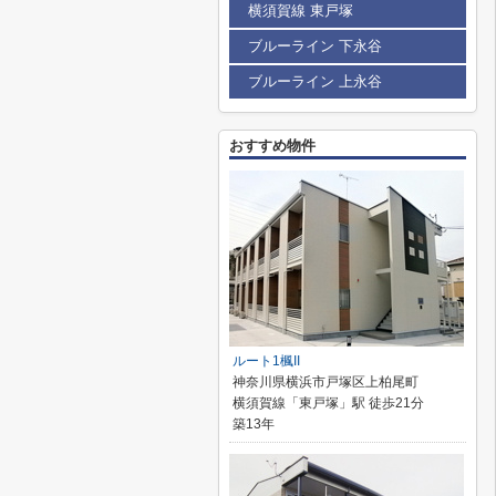
横須賀線 東戸塚
ブルーライン 下永谷
ブルーライン 上永谷
おすすめ物件
ルート1楓II
神奈川県横浜市戸塚区上柏尾町
横須賀線「東戸塚」駅 徒歩21分
築13年