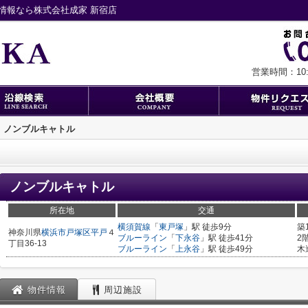
情報なら株式会社成家 新宿店
営業時間：10:0
ノンブルキャトル
ノンブルキャトル
所在地
交通
横須賀線
「
東戸塚
」駅 徒歩9分
築
神奈川県
横浜市戸塚区
平戸
４
ブルーライン
「
下永谷
」駅 徒歩41分
2
丁目36-13
ブルーライン
「
上永谷
」駅 徒歩49分
木
物件情報
周辺施設