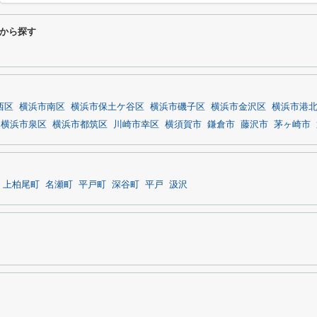
から探す
西区
横浜市南区
横浜市保土ケ谷区
横浜市磯子区
横浜市金沢区
横浜市港
横浜市泉区
横浜市都筑区
川崎市幸区
横須賀市
鎌倉市
藤沢市
茅ヶ崎市
上柏尾町
名瀬町
平戸町
深谷町
平戸
汲沢