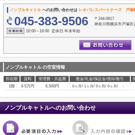
ノンブルキャトル
へのお問い合わせは
レオパレスパートナーズ 戸塚
045-383-9506
〒244-0817
神奈川県横浜市戸塚区吉田町3
10:00～19:00 定休日:年末年始
ノンブルキャトル
の空室情報
所在階
賃料
管理費・共益費
敷金/礼金/保証金/償却/敷引
1階
9.5万円
6,500円
/
/
/
/
0ヶ月
1ヶ月
0ヶ月
0ヶ月
-
ノンブルキャトル
へのお問い合わせ