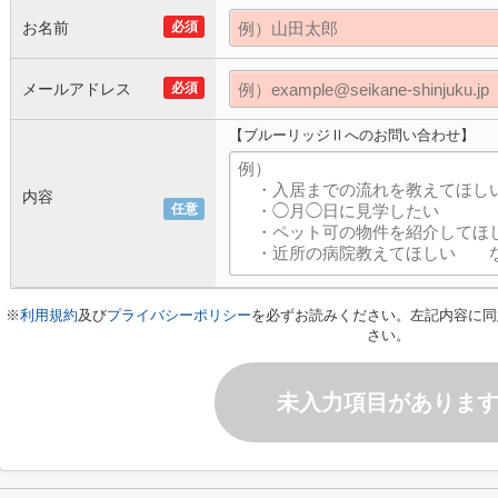
お名前
必須
メールアドレス
必須
【ブルーリッジⅡへのお問い合わせ】
内容
任意
※
利用規約
及び
プライバシーポリシー
を必ずお読みください。左記内容に同
さい。
未入力項目がありま