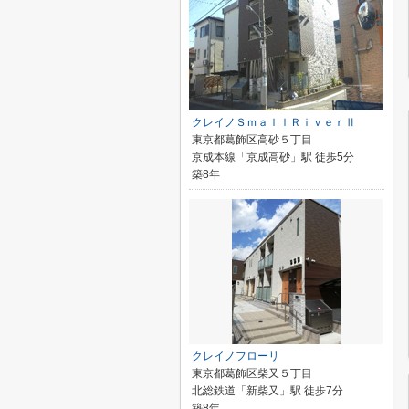
クレイノＳｍａｌｌＲｉｖｅｒⅡ
東京都葛飾区高砂５丁目
京成本線「京成高砂」駅 徒歩5分
築8年
クレイノフローリ
東京都葛飾区柴又５丁目
北総鉄道「新柴又」駅 徒歩7分
築8年