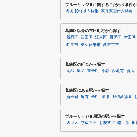
ブルーリッジⅡに関するこだわり条件か
徒歩10分以内特集
家具家電付き特集
葛飾区以外の市区町村から探す
新宿区
墨田区
江東区
目黒区
大田区
狛江市
東久留米市
西東京市
葛飾区の町名から探す
高砂
柴又
東金町
小菅
西亀有
新宿
葛飾区にある駅から探す
新小岩
亀有
金町
綾瀬
堀切菖蒲園
ブルーリッジⅡ周辺の駅から探す
四ツ木
京成立石
お花茶屋
鐘ヶ淵
堀