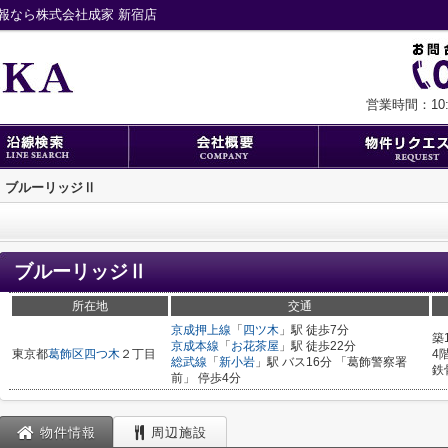
報なら株式会社成家 新宿店
営業時間：10:0
ブルーリッジⅡ
ブルーリッジⅡ
所在地
交通
京成押上線
「
四ツ木
」駅 徒歩7分
築
京成本線
「
お花茶屋
」駅 徒歩22分
東京都
葛飾区
四つ木
２丁目
4
総武線
「
新小岩
」駅 バス16分 「葛飾警察署
鉄
前」 停歩4分
物件情報
周辺施設