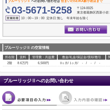
ブルーリッジⅡ
へのお問い合わせは
住まいのSEIKA新小岩店まで
03-5671-5258
〒124-0025
東京都葛飾区西新小岩１
10：00～19：00 定休日:無し 年末年始を除く
ブルーリッジⅡ
の空室情報
所在階
賃料
管理費・共益費
敷金/礼金/保証金/償却/敷引
2階
8.6万円
6,500円
/
/
/
/
0ヶ月
1ヶ月
-
-
-
ブルーリッジⅡ
へのお問い合わせ