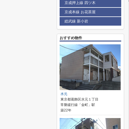
京成押上線 四ツ木
京成本線 お花茶屋
総武線 新小岩
おすすめ物件
水元
東京都葛飾区水元１丁目
常磐緩行線「金町」駅
築22年