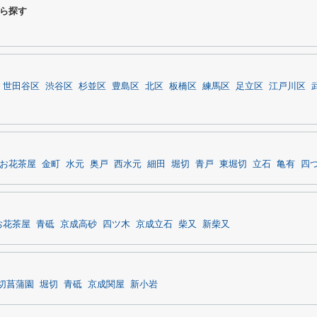
ら探す
世田谷区
渋谷区
杉並区
豊島区
北区
板橋区
練馬区
足立区
江戸川区
お花茶屋
金町
水元
奥戸
西水元
細田
堀切
青戸
東堀切
立石
亀有
四
お花茶屋
青砥
京成高砂
四ツ木
京成立石
柴又
新柴又
切菖蒲園
堀切
青砥
京成関屋
新小岩