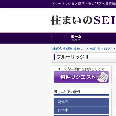
ブルーリッジⅡ／新宿・東京23区の賃貸情
株式会社成家 新宿店
>
物件カタログ
>
ブルーリッジⅡ
▼ご希望の物件をお探しします
同じエリアの物件
葛飾区
四つ木