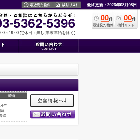
最終更新：2026年08月08日
00
00
件
件
最近見た物件
検討リスト
0～19:00
定休日：無し(年末年始を除く)
建物
空室情報へ
14年
階建
骨造