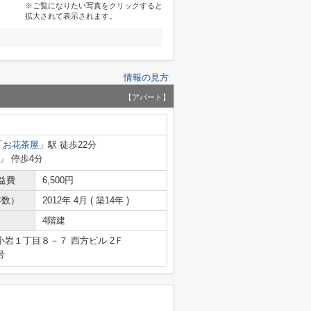
※ご覧になりたい写真をクリックすると
拡大されて表示されます。
情報の見方
【アパート】
「
お花茶屋
」駅 徒歩22分
」 停歩4分
益費
6,500円
年数）
2012年 4月 ( 築14年 )
4階建
岩１丁目８－７ 西方ビル 2Ｆ
号