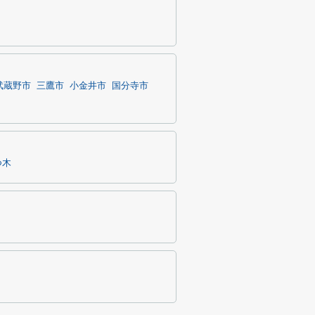
武蔵野市
三鷹市
小金井市
国分寺市
つ木