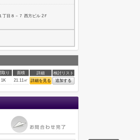
丁目８－７ 西方ビル 2Ｆ
間取り
面積
詳細
検討リスト
1K
21.11㎡
詳細を見る
追加する