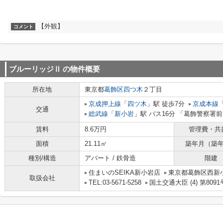
【外観】
コメント
ブルーリッジⅡ
の物件概要
所在地
東京都
葛飾区
四つ木
２丁目
京成押上線
「
四ツ木
」駅 徒歩7分
京成本線
交通
総武線
「
新小岩
」駅 バス16分 「葛飾警察署前
賃料
8.6万円
管理費・共
面積
21.11㎡
築年月（築
種別/構造
アパート / 鉄骨造
階建
住まいのSEIKA新小岩店
東京都葛飾区西新小
取扱会社
TEL:03-5671-5258
国土交通大臣 (4) 第8091