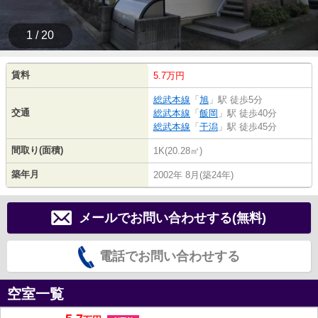
1 / 20
賃料
5.7万円
総武本線
「
旭
」駅 徒歩5分
交通
総武本線
「
飯岡
」駅 徒歩40分
総武本線
「
干潟
」駅 徒歩45分
間取り(面積)
1K(20.28㎡)
築年月
2002年 8月(築24年)
メールでお問い合わせする(無料)
電話でお問い合わせする
空室一覧