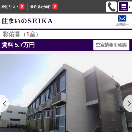
0
0
検討リスト
最近見た物件
お問合せ
彩佑喜（
1
室）
賃料
5.7万円
空室情報を確認