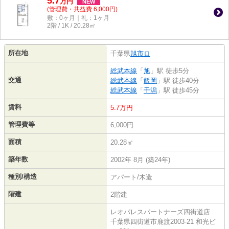
5.7
万
円
NEW
(管理費・共益費 6,000円)
敷：0ヶ月｜礼：1ヶ月
2階 / 1K / 20.28㎡
所在地
千葉県
旭市
ロ
総武本線
「
旭
」駅 徒歩5分
交通
総武本線
「
飯岡
」駅 徒歩40分
総武本線
「
干潟
」駅 徒歩45分
賃料
5.7万円
管理費等
6,000円
面積
20.28㎡
築年数
2002年 8月 (築24年)
種別/構造
アパート/木造
階建
2階建
レオパレスパートナーズ四街道店
千葉県四街道市鹿渡2003-21 和光ビ