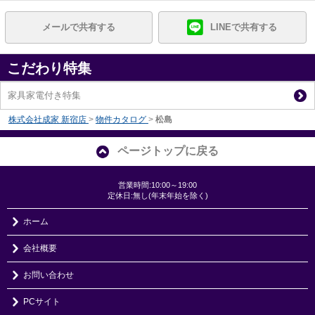
メールで共有する
LINEで共有する
こだわり特集
家具家電付き特集
株式会社成家 新宿店
>
物件カタログ
>
松島
ページトップに戻る
営業時間:10:00～19:00
定休日:無し(年末年始を除く)
ホーム
会社概要
お問い合わせ
PCサイト