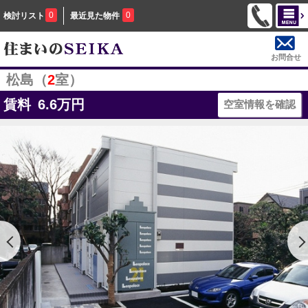
0
0
検討リスト
最近見た物件
お問合せ
松島（
2
室）
賃料
6.6
万円
空室情報を確認