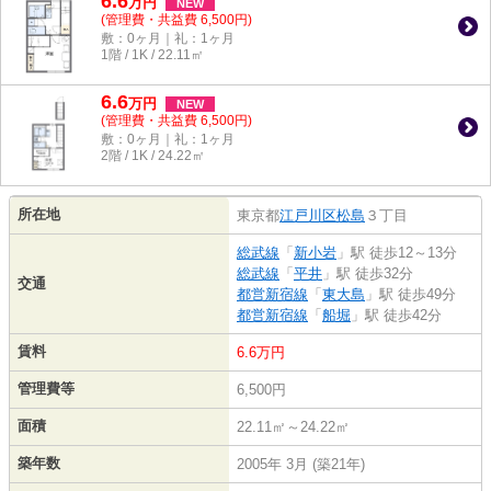
6.6
万
円
NEW
(管理費・共益費 6,500円)
敷：0ヶ月｜礼：1ヶ月
1階 / 1K / 22.11㎡
6.6
万
円
NEW
(管理費・共益費 6,500円)
敷：0ヶ月｜礼：1ヶ月
2階 / 1K / 24.22㎡
所在地
東京都
江戸川区
松島
３丁目
総武線
「
新小岩
」駅 徒歩12～13分
総武線
「
平井
」駅 徒歩32分
交通
都営新宿線
「
東大島
」駅 徒歩49分
都営新宿線
「
船堀
」駅 徒歩42分
賃料
6.6万円
管理費等
6,500円
面積
22.11㎡～24.22㎡
築年数
2005年 3月 (築21年)