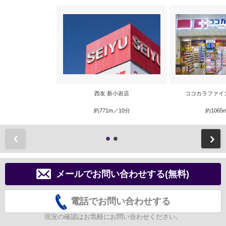
西友 新小岩店
ココカラファイ
約771m／10分
約1065
前
メールでお問い合わせする(無料)
電話でお問い合わせする
現況の確認はお気軽にお問い合わせください。