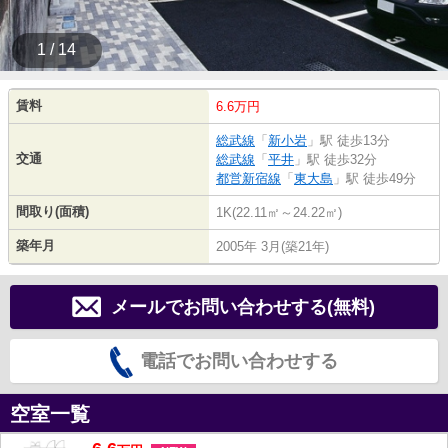
1 / 14
賃料
6.6万円
総武線
「
新小岩
」駅 徒歩13分
交通
総武線
「
平井
」駅 徒歩32分
都営新宿線
「
東大島
」駅 徒歩49分
間取り(面積)
1K(22.11㎡～24.22㎡)
築年月
2005年 3月(築21年)
メールでお問い合わせする(無料)
電話でお問い合わせする
空室一覧