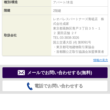
種別/構造
アパート/木造
階建
2階建
レオパレスパートナーズ青砥店 株
式会社成家
東京都葛飾区青戸３丁目３５－１
２ 栗田店舗 ２Ｆ
取扱会社
TEL:03-3838-3026
国土交通大臣 (4) 第8091号
・東京都宅地建物取引業協会
・首都圏公正取引協議会加盟事業者
情報の見方
メールでお問い合わせする(無料)
電話でお問い合わせする