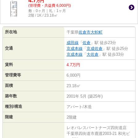
4.7
万
円
(管理費・共益費 6,000円)
敷：0ヶ月｜礼：1ヶ月
2階 / 1K / 23.18㎡
所在地
千葉県
佐倉市
大蛇町
成田線
「
佐倉
」駅 徒歩23分
交通
京成本線
「
京成佐倉
」駅 徒歩25分
京成本線
「
大佐倉
」駅 徒歩33分
賃料
4.7万円
管理費等
6,000円
面積
23.18㎡
築年数
2001年 5月 (築25年)
種別/構造
アパート/木造
階建
2階建
レオパレスパートナーズ四街道店
千葉県四街道市鹿渡2003-21 和光ビ