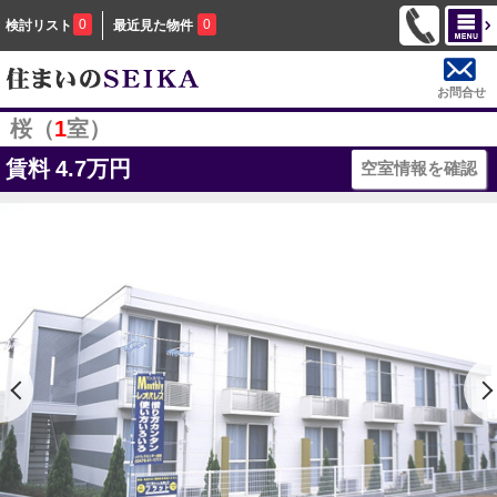
0
0
検討リスト
最近見た物件
お問合せ
桜（
1
室）
賃料
4.7万円
空室情報を確認