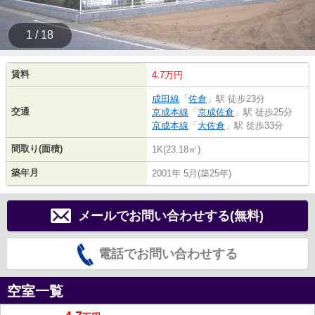
1 / 18
賃料
4.7万円
成田線
「
佐倉
」駅 徒歩23分
交通
京成本線
「
京成佐倉
」駅 徒歩25分
京成本線
「
大佐倉
」駅 徒歩33分
間取り(面積)
1K(23.18㎡)
築年月
2001年 5月(築25年)
メールでお問い合わせする(無料)
電話でお問い合わせする
空室一覧