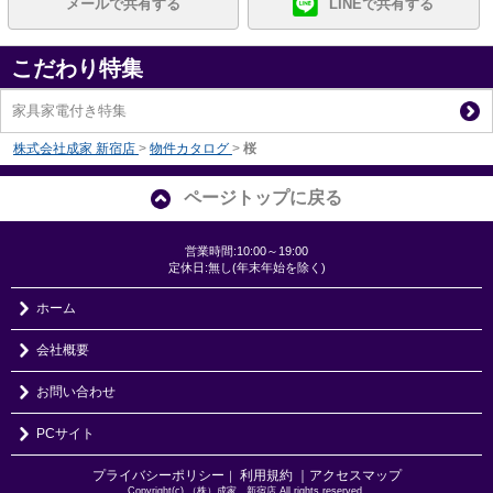
メールで共有する
LINEで共有する
こだわり特集
家具家電付き特集
株式会社成家 新宿店
>
物件カタログ
>
桜
ページトップに戻る
営業時間:10:00～19:00
定休日:無し(年末年始を除く)
ホーム
会社概要
お問い合わせ
PCサイト
プライバシーポリシー
利用規約
｜アクセスマップ
｜
Copyright(c) （株）成家 新宿店 All rights reserved.