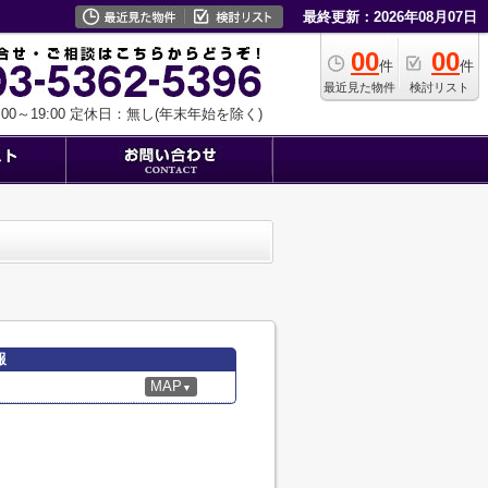
最終更新：2026年08月07日
00
00
件
件
最近見た物件
検討リスト
0～19:00
定休日：無し(年末年始を除く)
報
MAP
▼