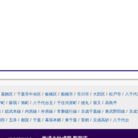
葛飾区
/
千葉市中央区
/
板橋区
/
船橋市
/
市川市
/
大田区
/
松戸市
/
八千代
野町
/
蘇我
/
旭町
/
八千代台北
/
千住河原町
/
徳丸
/
柴又
/
高島平
線
/
総武本線
/
内房線
/
外房線
/
常磐緩行線
/
京成千葉線
/
東武野田線
/
京成
和田
/
五井
/
都賀
/
千葉
/
幕張本郷
/
東千葉
/
実籾
/
京成高砂
/
八千代台