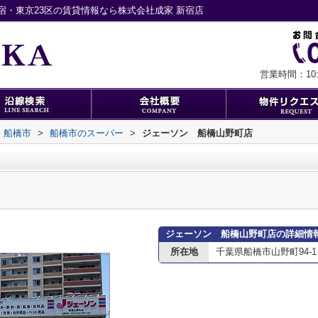
・東京23区の賃貸情報なら株式会社成家 新宿店
営業時間：10:0
船橋市
>
船橋市のスーパー
>
ジェーソン 船橋山野町店
ジェーソン 船橋山野町店の詳細情
所在地
千葉県船橋市山野町94-1