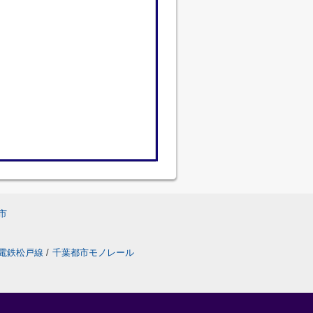
市
電鉄松戸線
/
千葉都市モノレール