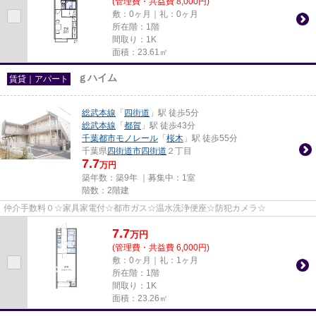
(管理費・共益費 8,000円)
敷：0ヶ月｜礼：0ヶ月
所在階：1階
間取り：1K
面積：23.61㎡
ｇハイム
賃貸｜アパート
総武本線
「
四街道
」駅 徒歩5分
総武本線
「
都賀
」駅 徒歩43分
千葉都市モノレール
「
桜木
」駅 徒歩55分
千葉県
四街道市
四街道
２丁目
7.7
万円
築年数：築9年 ｜募集中：
1室
階数：2階建
仲介手数料０☆家具家電付☆都市ガス☆温水洗浄便座☆防犯カメラ☆
7.7
万
円
(管理費・共益費 6,000円)
敷：0ヶ月｜礼：1ヶ月
所在階：1階
間取り：1K
面積：23.26㎡