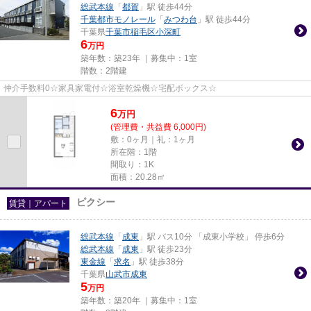
総武本線
「
都賀
」駅 徒歩44分
千葉都市モノレール
「
みつわ台
」駅 徒歩44分
千葉県
千葉市稲毛区
小深町
6
万円
築年数：築23年 ｜募集中：
1室
階数：2階建
仲介手数料0☆家具家電付☆浴室乾燥機☆宅配ボックス☆
6
万
円
(管理費・共益費 6,000円)
敷：0ヶ月｜礼：1ヶ月
所在階：1階
間取り：1K
面積：20.28㎡
ピクシー
賃貸｜アパート
総武本線
「
成東
」駅 バス10分 「成東小学校」 停歩6分
総武本線
「
成東
」駅 徒歩23分
東金線
「
求名
」駅 徒歩38分
千葉県
山武市
成東
5
万円
築年数：築20年 ｜募集中：
1室