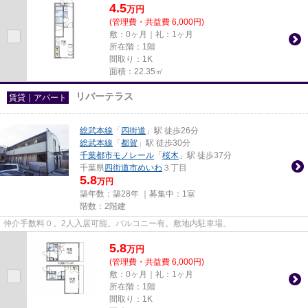
4.5
万
円
(管理費・共益費 6,000円)
敷：0ヶ月｜礼：1ヶ月
所在階：1階
間取り：1K
面積：22.35㎡
リバーテラス
賃貸｜アパート
総武本線
「
四街道
」駅 徒歩26分
総武本線
「
都賀
」駅 徒歩30分
千葉都市モノレール
「
桜木
」駅 徒歩37分
千葉県
四街道市
めいわ
３丁目
5.8
万円
築年数：築28年 ｜募集中：
1室
階数：2階建
仲介手数料０。2人入居可能。バルコニー有。敷地内駐車場。
5.8
万
円
(管理費・共益費 6,000円)
敷：0ヶ月｜礼：1ヶ月
所在階：1階
間取り：1K