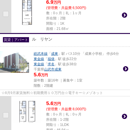
6.9
万
円
(管理費・共益費 6,500円)
敷：0ヶ月｜礼：1ヶ月
所在階：2階
間取り：1K
面積：21.68㎡
ル リヤン
賃貸｜アパート
総武本線
「
成東
」駅 バス10分 「成東小学校」 停歩6分
東金線
「
福俵
」駅 徒歩22分
東金線
「
求名
」駅 徒歩38分
千葉県
山武市
成東
5.6
万円
築年数：築16年 ｜募集中：
1室
階数：2階建
☆8月9月家賃無料☆初期費用１０万円台☆電子キー☆メゾネット
5.6
万
円
(管理費・共益費 8,000円)
敷：0ヶ月｜礼：0ヶ月
所在階：1-2階
間取り：1LDK
面積：46.94㎡