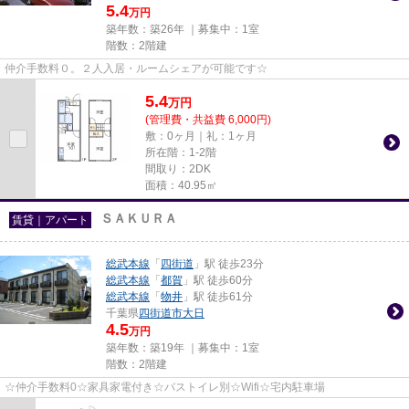
5.4
万円
築年数：築26年 ｜募集中：
1室
階数：2階建
仲介手数料０。２人入居・ルームシェアが可能です☆
5.4
万
円
(管理費・共益費 6,000円)
敷：0ヶ月｜礼：1ヶ月
所在階：1-2階
間取り：2DK
面積：40.95㎡
ＳＡＫＵＲＡ
賃貸｜アパート
総武本線
「
四街道
」駅 徒歩23分
総武本線
「
都賀
」駅 徒歩60分
総武本線
「
物井
」駅 徒歩61分
千葉県
四街道市
大日
4.5
万円
築年数：築19年 ｜募集中：
1室
階数：2階建
☆仲介手数料0☆家具家電付き☆バストイレ別☆Wifi☆宅内駐車場