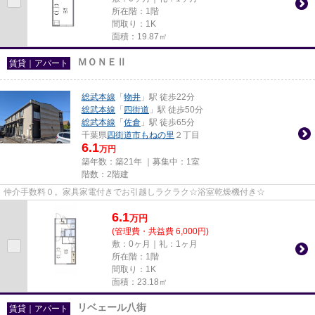
所在階：1階
間取り：1K
面積：19.87㎡
ＭＯＮＥⅡ
賃貸｜アパート
総武本線
「
物井
」駅 徒歩22分
総武本線
「
四街道
」駅 徒歩50分
総武本線
「
佐倉
」駅 徒歩65分
千葉県
四街道市
もねの里
２丁目
6.1
万円
築年数：築21年 ｜募集中：
1室
階数：2階建
仲介手数料０。家具家電付きでお引越しラクラク☆浴室乾燥機付き☆
6.1
万
円
(管理費・共益費 6,000円)
敷：0ヶ月｜礼：1ヶ月
所在階：1階
間取り：1K
面積：23.18㎡
リベェール八街
賃貸｜アパート