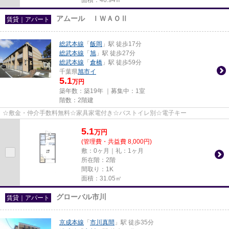
アムール ＩＷＡＯⅡ
賃貸｜アパート
総武本線
「
飯岡
」駅 徒歩17分
総武本線
「
旭
」駅 徒歩27分
総武本線
「
倉橋
」駅 徒歩59分
千葉県
旭市
イ
5.1
万円
築年数：築19年 ｜募集中：
1室
階数：2階建
☆敷金・仲介手数料無料☆家具家電付き☆バストイレ別☆電子キー
5.1
万
円
(管理費・共益費 8,000円)
敷：0ヶ月｜礼：1ヶ月
所在階：2階
間取り：1K
面積：31.05㎡
グローバル市川
賃貸｜アパート
京成本線
「
市川真間
」駅 徒歩35分