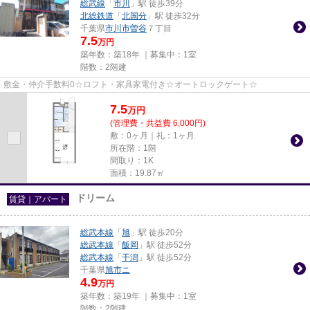
総武線
「
市川
」駅 徒歩39分
北総鉄道
「
北国分
」駅 徒歩32分
千葉県
市川市
曽谷
７丁目
7.5
万円
築年数：築18年 ｜募集中：
1室
階数：2階建
敷金・仲介手数料0☆ロフト・家具家電付き☆オートロックゲート☆
7.5
万
円
(管理費・共益費 6,000円)
敷：0ヶ月｜礼：1ヶ月
所在階：1階
間取り：1K
面積：19.87㎡
ドリーム
賃貸｜アパート
総武本線
「
旭
」駅 徒歩20分
総武本線
「
飯岡
」駅 徒歩52分
総武本線
「
干潟
」駅 徒歩52分
千葉県
旭市
ニ
4.9
万円
築年数：築19年 ｜募集中：
1室
階数：2階建