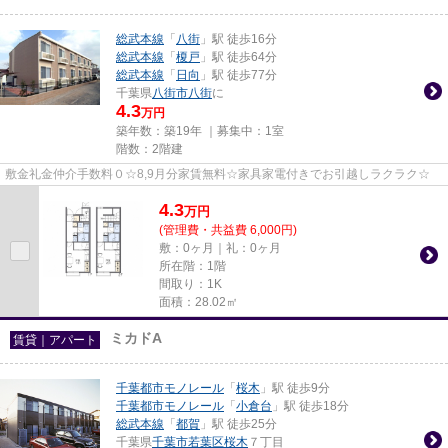
総武本線
「
八街
」駅 徒歩16分
総武本線
「
榎戸
」駅 徒歩64分
総武本線
「
日向
」駅 徒歩77分
千葉県
八街市
八街
に
4.3
万円
築年数：築19年 ｜募集中：
1室
階数：2階建
敷金礼金仲介手数料０☆8,9月分家賃無料☆家具家電付きでお引越しラクラク☆
4.3
万
円
(管理費・共益費 6,000円)
敷：0ヶ月｜礼：0ヶ月
所在階：1階
間取り：1K
面積：28.02㎡
ミカドA
賃貸｜アパート
千葉都市モノレール
「
桜木
」駅 徒歩9分
千葉都市モノレール
「
小倉台
」駅 徒歩18分
総武本線
「
都賀
」駅 徒歩25分
千葉県
千葉市若葉区
桜木
７丁目