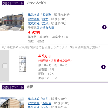
カヤハシダイ
賃貸｜アパート
総武本線
「
四街道
」駅 徒歩24分
総武本線
「
物井
」駅 徒歩58分
京成本線
「
志津
」駅 徒歩66分
千葉県
四街道市
大日
4.9
万円
築年数：築19年 ｜募集中：
1室
階数：2階建
仲介手数料０☆家具家電付きでお引越しラクラク☆8,9月家賃共益費が無料☆
4.9
万
円
(管理費・共益費 6,000円)
敷：0ヶ月｜礼：0ヶ月
所在階：2階
間取り：1K
面積：23.18㎡
来夢
賃貸｜アパート
総武本線
「
物井
」駅 徒歩19分
総武本線
「
四街道
」駅 徒歩50分
総武本線
「
佐倉
」駅 徒歩61分