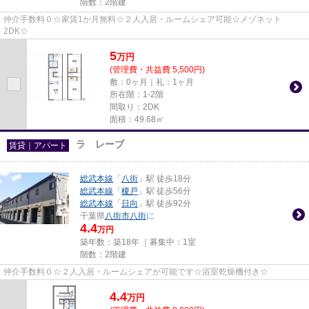
階数：2階建
仲介手数料０☆家賃1か月無料☆２人入居・ルームシェア可能☆メゾネット
2DK☆
5
万
円
(管理費・共益費 5,500円)
敷：0ヶ月｜礼：1ヶ月
所在階：1-2階
間取り：2DK
面積：49.68㎡
ラ レーブ
賃貸｜アパート
総武本線
「
八街
」駅 徒歩18分
総武本線
「
榎戸
」駅 徒歩56分
総武本線
「
日向
」駅 徒歩92分
千葉県
八街市
八街
に
4.4
万円
築年数：築18年 ｜募集中：
1室
階数：2階建
仲介手数料０☆２人入居・ルームシェアが可能です☆浴室乾燥機付き☆
4.4
万
円