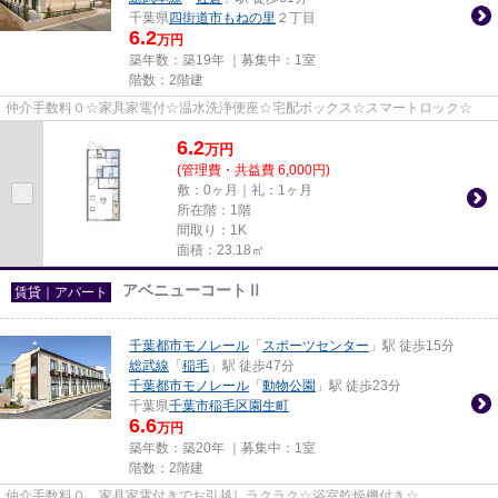
千葉県
四街道市
もねの里
２丁目
6.2
万円
築年数：築19年 ｜募集中：
1室
階数：2階建
仲介手数料０☆家具家電付☆温水洗浄便座☆宅配ボックス☆スマートロック☆
6.2
万
円
(管理費・共益費 6,000円)
敷：0ヶ月｜礼：1ヶ月
所在階：1階
間取り：1K
面積：23.18㎡
アベニューコートⅡ
賃貸｜アパート
千葉都市モノレール
「
スポーツセンター
」駅 徒歩15分
総武線
「
稲毛
」駅 徒歩47分
千葉都市モノレール
「
動物公園
」駅 徒歩23分
千葉県
千葉市稲毛区
園生町
6.6
万円
築年数：築20年 ｜募集中：
1室
階数：2階建
仲介手数料０。家具家電付きでお引越しラクラク☆浴室乾燥機付き☆