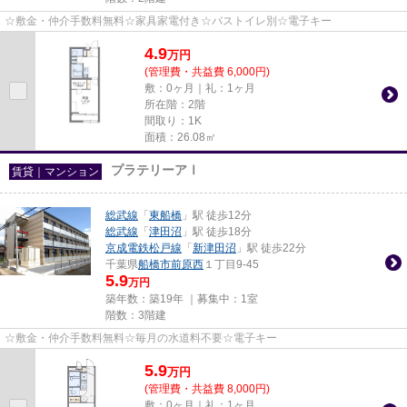
☆敷金・仲介手数料無料☆家具家電付き☆バストイレ別☆電子キー
4.9
万
円
(管理費・共益費 6,000円)
敷：0ヶ月｜礼：1ヶ月
所在階：2階
間取り：1K
面積：26.08㎡
プラテリーアⅠ
賃貸｜マンション
総武線
「
東船橋
」駅 徒歩12分
総武線
「
津田沼
」駅 徒歩18分
京成電鉄松戸線
「
新津田沼
」駅 徒歩22分
千葉県
船橋市
前原西
１丁目9-45
5.9
万円
築年数：築19年 ｜募集中：
1室
階数：3階建
☆敷金・仲介手数料無料☆毎月の水道料不要☆電子キー
5.9
万
円
(管理費・共益費 8,000円)
敷：0ヶ月｜礼：1ヶ月