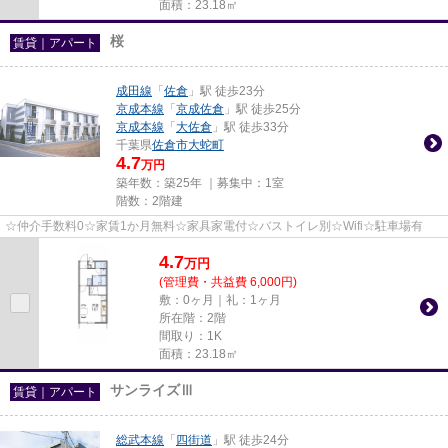
面積：23.18㎡
桜
賃貸｜アパート
成田線
「
佐倉
」駅 徒歩23分
京成本線
「
京成佐倉
」駅 徒歩25分
京成本線
「
大佐倉
」駅 徒歩33分
千葉県
佐倉市
大蛇町
4.7
万円
築年数：築25年 ｜募集中：
1室
階数：2階建
☆仲介手数料0☆家賃1か月無料☆家具家電付☆バストイレ別☆Wifi☆駐車場有
4.7
万
円
(管理費・共益費 6,000円)
敷：0ヶ月｜礼：1ヶ月
所在階：2階
間取り：1K
面積：23.18㎡
サンライズⅢ
賃貸｜アパート
総武本線
「
四街道
」駅 徒歩24分