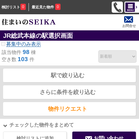
0
0
検討リスト
最近見た物件
お問合せ
JR総武本線の駅選択画面
募集中のみ表示
98
該当物件
棟
103
空き数
件
駅で絞り込む
さらに条件を絞り込む
物件リクエスト
チェックした物件をまとめて
検討リストに追加
お問い合わせ