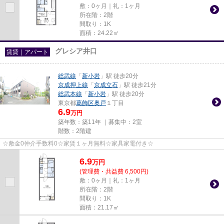
敷：0ヶ月｜礼：1ヶ月
所在階：2階
間取り：1K
面積：24.22㎡
グレシア井口
賃貸｜アパート
総武線
「
新小岩
」駅 徒歩20分
京成押上線
「
京成立石
」駅 徒歩21分
総武本線
「
新小岩
」駅 徒歩20分
東京都
葛飾区
奥戸
１丁目
6.9
万円
築年数：築11年 ｜募集中：
2室
階数：2階建
☆敷金0仲介手数料0☆家賃１ヶ月無料☆家具家電付き☆
6.9
万
円
(管理費・共益費 6,500円)
敷：0ヶ月｜礼：1ヶ月
所在階：2階
間取り：1K
面積：21.17㎡