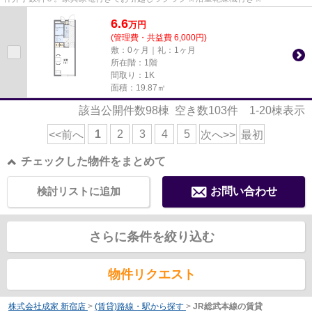
6.6
万
円
(管理費・共益費 6,000円)
敷：0ヶ月｜礼：1ヶ月
所在階：1階
間取り：1K
面積：19.87㎡
該当公開件数
98
棟 空き数
103
件
1-20
棟表示
1
2
3
4
5
<<前へ
次へ>>
最初
チェックした物件をまとめて
検討リストに追加
お問い合わせ
さらに条件を絞り込む
物件リクエスト
株式会社成家 新宿店
>
(賃貸)路線・駅から探す
>
JR総武本線の賃貸