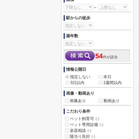
～
駅からの徒歩
築年数
54
件が該当
情報公開日
指定しない
本日
3日以内
1週間以内
画像・動画あり
画像あり
動画あり
こだわり条件
ペット飼育可
(-)
ペット専用設備
(-)
楽器相談
(-)
陽当り良好
(-)