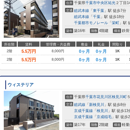
千葉県
千葉市中央区
祐光
２丁目14
住所
交通
総武本線
「
東千葉
」駅 徒歩7分
総武本線
「
千葉
」駅 徒歩18分
千葉都市モノレール
「
栄町
」駅 
築16年
4階建
鉄骨
築年
階数
構造
所在階
賃料
管理費・共益費
敷金
礼金
間取り
5.5
万円
0ヶ月
0ヶ月
2階
8,000円
1K
5.5
万円
0ヶ月
0ヶ月
2階
8,000円
1K
ウィステリア
千葉県
千葉市花見川区
検見川町
住所
交通
総武線
「
新検見川
」駅 徒歩8分
京成千葉線
「
検見川
」駅 徒歩13
京成千葉線
「
京成稲毛
」駅 徒歩2
築17年
2階建
軽量
築年
階数
構造