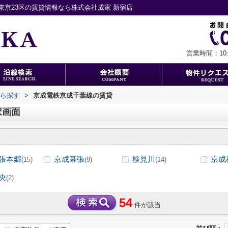
京23区の賃貸情報なら株式会社成家 新宿店
営業時間：10:0
から探す
>
京成電鉄京成千葉線の賃貸
択画面
張本郷
京成幕張
検見川
京成
(15)
(9)
(14)
央
(2)
54
件が該当