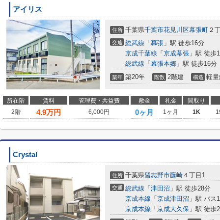
アイリス
千葉県
千葉市花見川区
幕張町
２丁
住所
交通
総武線
「
幕張
」駅 徒歩16分
京成千葉線
「
京成幕張
」駅 徒歩1
総武線
「
幕張本郷
」駅 徒歩16分
築20年
2階建
軽量
築年
階数
構造
所在階
賃料
管理費・共益費
敷金
礼金
間取り
4.9
万円
0ヶ月
2階
6,000円
1ヶ月
1K
1
Crystal
千葉県
習志野市
藤崎
４丁目1
住所
交通
総武線
「
津田沼
」駅 徒歩28分
京成本線
「
京成津田沼
」駅 バス
京成本線
「
京成大久保
」駅 徒歩2