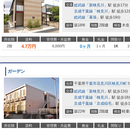
交通
総武線
「
新検見川
」駅 徒歩17分
京成千葉線
「
検見川
」駅 徒歩12
総武線
「
幕張
」駅 徒歩19分
築18年
2階建
木造
築年
階数
構造
所在階
賃料
管理費・共益費
敷金
礼金
間取り
4.7
万円
0ヶ月
2階
6,000円
1ヶ月
1K
1
ガーデン
千葉県
千葉市花見川区
検見川町
住所
交通
総武線
「
新検見川
」駅 徒歩13分
京成千葉線
「
検見川
」駅 徒歩18
京成千葉線
「
京成稲毛
」駅 徒歩1
築22年
2階建
軽量
築年
階数
構造
所在階
賃料
管理費・共益費
敷金
礼金
間取り