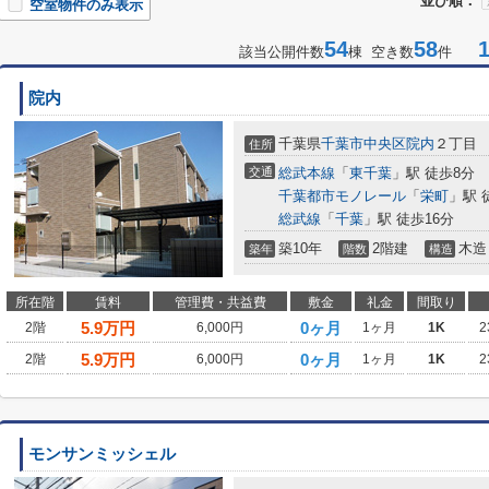
並び順：
空室物件のみ表示
54
58
1-
該当公開件数
棟 空き数
件
院内
千葉県
千葉市中央区
院内
２丁目
住所
交通
総武本線
「
東千葉
」駅 徒歩8分
千葉都市モノレール
「
栄町
」駅 
総武線
「
千葉
」駅 徒歩16分
築10年
2階建
木造
築年
階数
構造
所在階
賃料
管理費・共益費
敷金
礼金
間取り
5.9
万円
0ヶ月
2階
6,000円
1ヶ月
1K
2
5.9
万円
0ヶ月
2階
6,000円
1ヶ月
1K
2
モンサンミッシェル