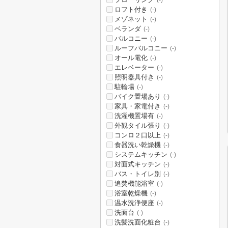
(-)
ロフト付き
(-)
メゾネット
(-)
ベランダ
(-)
バルコニー
(-)
ルーフバルコニー
(-)
オール電化
(-)
エレベーター
(-)
照明器具付き
(-)
駐輪場
(-)
バイク置場あり
(-)
家具・家電付き
(-)
洗濯機置場有
(-)
外観タイル張り
(-)
コンロ２口以上
(-)
食器洗い乾燥機
(-)
システムキッチン
(-)
対面式キッチン
(-)
バス・トイレ別
(-)
追焚機能浴室
(-)
浴室乾燥機
(-)
温水洗浄便座
(-)
洗面台
(-)
洗髪洗面化粧台
(-)