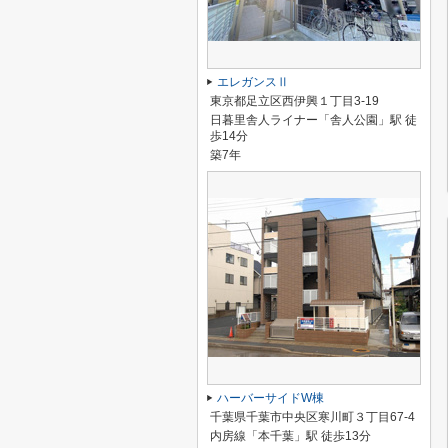
エレガンスⅡ
東京都足立区西伊興１丁目3-19
日暮里舎人ライナー「舎人公園」駅 徒
歩14分
築7年
ハーバーサイドW棟
千葉県千葉市中央区寒川町３丁目67-4
内房線「本千葉」駅 徒歩13分