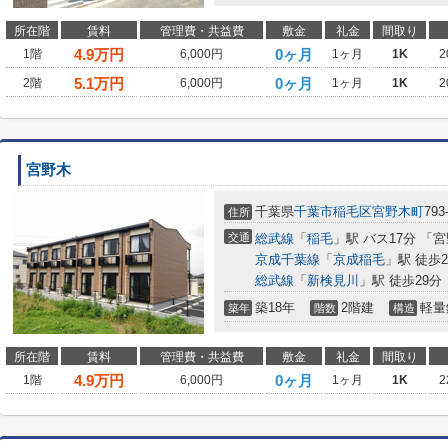
所在階
賃料
管理費・共益費
敷金
礼金
間取り
4.9
万円
0ヶ月
1階
6,000円
1ヶ月
1K
2
5.1
万円
0ヶ月
2階
6,000円
1ヶ月
1K
2
宮野木
千葉県
千葉市稲毛区
宮野木町
793
住所
交通
総武線
「
稲毛
」駅 バス17分 「
京成千葉線
「
京成稲毛
」駅 徒歩2
総武線
「
新検見川
」駅 徒歩29分
築18年
2階建
軽量
築年
階数
構造
所在階
賃料
管理費・共益費
敷金
礼金
間取り
4.9
万円
0ヶ月
1階
6,000円
1ヶ月
1K
2