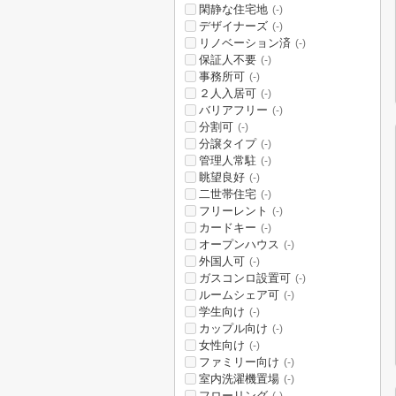
閑静な住宅地
(-)
デザイナーズ
(-)
リノベーション済
(-)
保証人不要
(-)
事務所可
(-)
２人入居可
(-)
バリアフリー
(-)
分割可
(-)
分譲タイプ
(-)
管理人常駐
(-)
眺望良好
(-)
二世帯住宅
(-)
フリーレント
(-)
カードキー
(-)
オープンハウス
(-)
外国人可
(-)
ガスコンロ設置可
(-)
ルームシェア可
(-)
学生向け
(-)
カップル向け
(-)
女性向け
(-)
ファミリー向け
(-)
室内洗濯機置場
(-)
フローリング