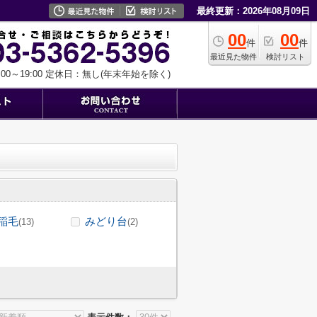
最終更新：2026年08月09日
00
00
件
件
最近見た物件
検討リスト
0～19:00
定休日：無し(年末年始を除く)
稲毛
みどり台
(13)
(2)