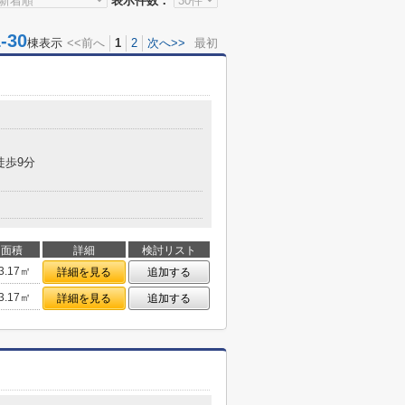
表示件数：
30
棟表示
<<前へ
1
2
次へ>>
最初
徒歩9分
面積
詳細
検討リスト
3.17㎡
詳細を見る
追加する
3.17㎡
詳細を見る
追加する