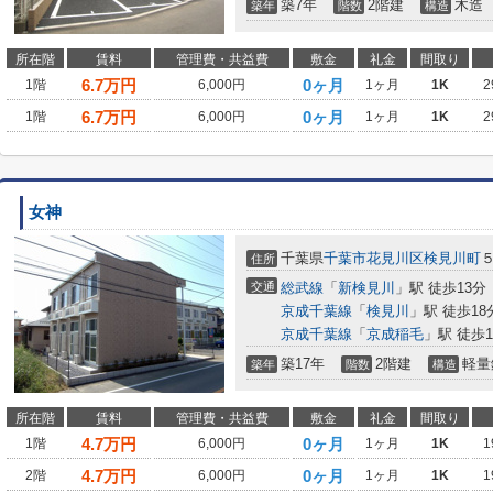
築7年
2階建
木造
築年
階数
構造
所在階
賃料
管理費・共益費
敷金
礼金
間取り
6.7
万円
0ヶ月
1階
6,000円
1ヶ月
1K
2
6.7
万円
0ヶ月
1階
6,000円
1ヶ月
1K
2
女神
千葉県
千葉市花見川区
検見川町
５
住所
交通
総武線
「
新検見川
」駅 徒歩13分
京成千葉線
「
検見川
」駅 徒歩18
京成千葉線
「
京成稲毛
」駅 徒歩1
築17年
2階建
軽量
築年
階数
構造
所在階
賃料
管理費・共益費
敷金
礼金
間取り
4.7
万円
0ヶ月
1階
6,000円
1ヶ月
1K
1
4.7
万円
0ヶ月
2階
6,000円
1ヶ月
1K
1