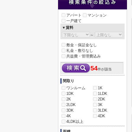
アパート
マンション
一戸建て
▼賃料
～
敷金・保証金なし
礼金・敷引なし
共益費・管理費込み
54
件が該当
間取り
ワンルーム
1K
1DK
1LDK
2K
2DK
2LDK
3K
3DK
3LDK
4K
4DK
4LDK以上
面積