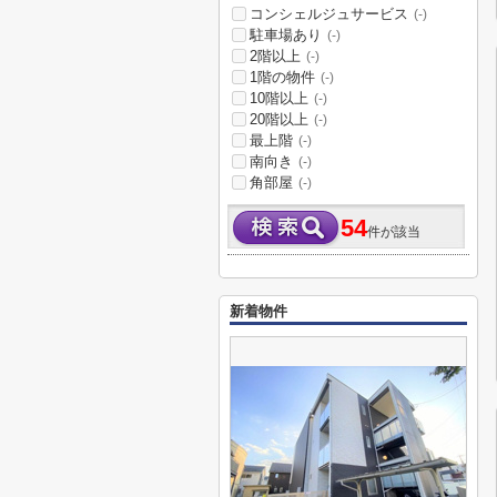
コンシェルジュサービス
(-)
駐車場あり
(-)
2階以上
(-)
1階の物件
(-)
10階以上
(-)
20階以上
(-)
最上階
(-)
南向き
(-)
角部屋
(-)
54
件が該当
新着物件