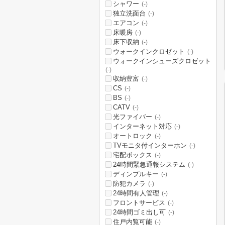
シャワー
(-)
独立洗面台
(-)
エアコン
(-)
床暖房
(-)
床下収納
(-)
ウォークインクロゼット
(-)
ウォークインシューズクロゼット
(-)
収納豊富
(-)
CS
(-)
BS
(-)
CATV
(-)
光ファイバー
(-)
インターネット対応
(-)
オートロック
(-)
TVモニタ付インターホン
(-)
宅配ボックス
(-)
24時間緊急通報システム
(-)
ディンプルキー
(-)
防犯カメラ
(-)
24時間有人管理
(-)
フロントサービス
(-)
24時間ゴミ出し可
(-)
住戸内覧可能
(-)