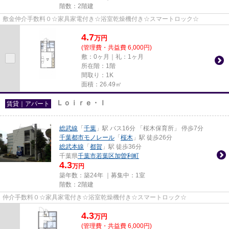
階数：2階建
敷金仲介手数料０☆家具家電付き☆浴室乾燥機付き☆スマートロック☆
4.7
万
円
(管理費・共益費 6,000円)
敷：0ヶ月｜礼：1ヶ月
所在階：1階
間取り：1K
面積：26.49㎡
Ｌｏｉｒｅ・Ｉ
賃貸｜アパート
総武線
「
千葉
」駅 バス16分 「桜木保育所」 停歩7分
千葉都市モノレール
「
桜木
」駅 徒歩26分
総武本線
「
都賀
」駅 徒歩36分
千葉県
千葉市若葉区
加曽利町
4.3
万円
築年数：築24年 ｜募集中：
1室
階数：2階建
仲介手数料０☆家具家電付き☆浴室乾燥機付き☆スマートロック☆
4.3
万
円
(管理費・共益費 6,000円)