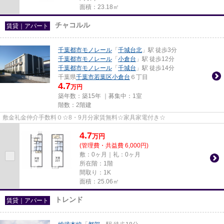
面積：23.18㎡
チャコルル
賃貸｜アパート
千葉都市モノレール
「
千城台北
」駅 徒歩3分
千葉都市モノレール
「
小倉台
」駅 徒歩12分
千葉都市モノレール
「
千城台
」駅 徒歩14分
千葉県
千葉市若葉区
小倉台
６丁目
4.7
万円
築年数：築15年 ｜募集中：
1室
階数：2階建
敷金礼金仲介手数料０☆8・9月分家賃無料☆家具家電付き☆
4.7
万
円
(管理費・共益費 6,000円)
敷：0ヶ月｜礼：0ヶ月
所在階：1階
間取り：1K
面積：25.06㎡
トレンド
賃貸｜アパート