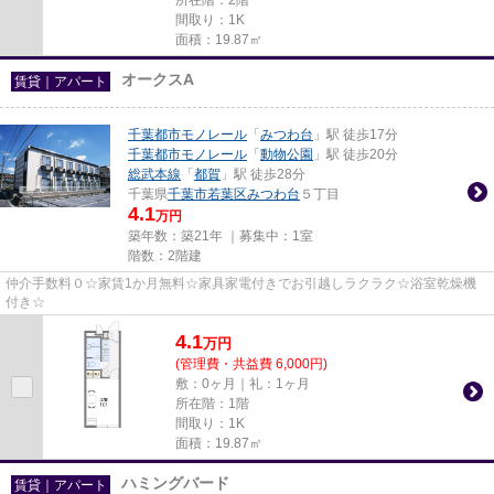
間取り：1K
面積：19.87㎡
オークスA
賃貸｜アパート
千葉都市モノレール
「
みつわ台
」駅 徒歩17分
千葉都市モノレール
「
動物公園
」駅 徒歩20分
総武本線
「
都賀
」駅 徒歩28分
千葉県
千葉市若葉区
みつわ台
５丁目
4.1
万円
築年数：築21年 ｜募集中：
1室
階数：2階建
仲介手数料０☆家賃1か月無料☆家具家電付きでお引越しラクラク☆浴室乾燥機
付き☆
4.1
万
円
(管理費・共益費 6,000円)
敷：0ヶ月｜礼：1ヶ月
所在階：1階
間取り：1K
面積：19.87㎡
ハミングバード
賃貸｜アパート