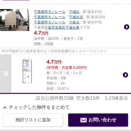
千葉都市モノレール
「
千城台
」駅 徒歩15分
千葉都市モノレール
「
千城台北
」駅 徒歩25分
千葉都市モノレール
「
小倉台
」駅 徒歩37分
千葉県
千葉市若葉区
千城台東
３丁目
4.7
万円
築年数：築20年 ｜募集中：
1室
階数：2階建
仲介手数料０☆家具家電付き☆浴室乾燥機付き☆スマートロック☆
4.7
万
円
(管理費・共益費 6,000円)
敷：0ヶ月｜礼：1ヶ月
所在階：2階
間取り：1K
面積：19.87㎡
該当公開件数
15
棟 空き数
15
件
1-15
棟表示
チェックした物件をまとめて
検討リストに追加
お問い合わせ