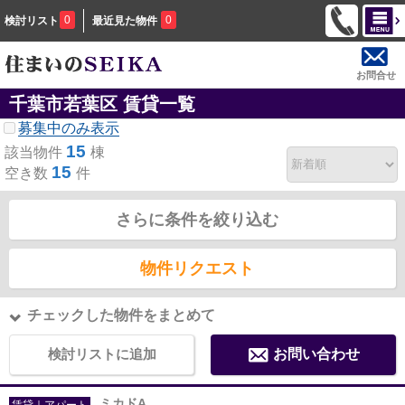
0
0
検討リスト
最近見た物件
お問合せ
千葉市若葉区 賃貸一覧
募集中のみ表示
15
該当物件
棟
15
空き数
件
さらに条件を絞り込む
物件リクエスト
チェックした物件をまとめて
検討リストに追加
お問い合わせ
ミカドA
賃貸｜アパート