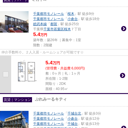
千葉都市モノレール
「
桜木
」駅 徒歩9分
千葉都市モノレール
「
小倉台
」駅 徒歩18分
総武本線
「
都賀
」駅 徒歩25分
千葉県
千葉市若葉区
桜木
７丁目
5.4
万円
築年数：築26年 ｜募集中：
1室
階数：2階建
仲介手数料０。２人入居・ルームシェアが可能です☆
5.4
万
円
(管理費・共益費 6,000円)
敷：0ヶ月｜礼：1ヶ月
所在階：1-2階
間取り：2DK
面積：40.95㎡
ぷれみーるキティ
賃貸｜マンション
千葉都市モノレール
「
千城台北
」駅 徒歩3分
千葉都市モノレール
「
小倉台
」駅 徒歩12分
千葉都市モノレール
「
千城台
」駅 徒歩13分