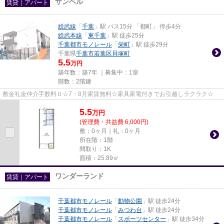
サンベル
賃貸｜アパート
総武線
「
千葉
」駅 バス15分 「都町」 停歩4分
総武本線
「
東千葉
」駅 徒歩25分
千葉都市モノレール
「
栄町
」駅 徒歩29分
千葉県
千葉市若葉区
貝塚町
5.5
万円
築年数：築7年 ｜募集中：
1室
階数：2階建
敷金礼金仲介手数料０☆7・8月家賃無料☆家具家電付きでお引越しラクラク☆
5.5
万
円
(管理費・共益費 6,000円)
敷：0ヶ月｜礼：0ヶ月
所在階：1階
間取り：1K
面積：25.89㎡
ワンダーランド
賃貸｜アパート
千葉都市モノレール
「
動物公園
」駅 徒歩24分
千葉都市モノレール
「
みつわ台
」駅 徒歩24分
千葉都市モノレール
「
スポーツセンター
」駅 徒歩34分