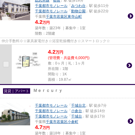
総武本線
「
都賀
」駅 徒歩18分
千葉都市モノレール
「
みつわ台
」駅 徒歩11分
千葉都市モノレール
「
動物公園
」駅 徒歩22分
千葉県
千葉市若葉区
東寺山町
4.2
万円
築年数：築23年 ｜募集中：
1室
階数：2階建
仲介手数料０☆家具家電付き☆浴室乾燥機付き☆スマートロック☆
4.2
万
円
(管理費・共益費 6,000円)
敷：0ヶ月｜礼：1ヶ月
所在階：1階
間取り：1K
面積：19.87㎡
Ｍｅｒｃｕｒｙ
賃貸｜アパート
千葉都市モノレール
「
千城台北
」駅 徒歩7分
千葉都市モノレール
「
小倉台
」駅 徒歩14分
千葉都市モノレール
「
千城台
」駅 徒歩17分
千葉県
千葉市若葉区
小倉町
4.7
万円
築年数：築18年 ｜募集中：
1室