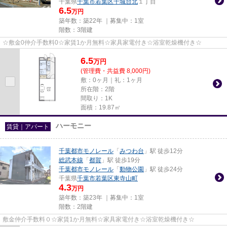
千葉県
千葉市若葉区
千城台北
１丁目
6.5
万円
築年数：築22年 ｜募集中：
1室
階数：3階建
☆敷金0仲介手数料0☆家賃1か月無料☆家具家電付き☆浴室乾燥機付き☆
6.5
万
円
(管理費・共益費 8,000円)
敷：0ヶ月｜礼：1ヶ月
所在階：2階
間取り：1K
面積：19.87㎡
ハーモニー
賃貸｜アパート
千葉都市モノレール
「
みつわ台
」駅 徒歩12分
総武本線
「
都賀
」駅 徒歩19分
千葉都市モノレール
「
動物公園
」駅 徒歩24分
千葉県
千葉市若葉区
東寺山町
4.3
万円
築年数：築23年 ｜募集中：
1室
階数：2階建
敷金仲介手数料０☆家賃1か月無料☆家具家電付き☆浴室乾燥機付き☆