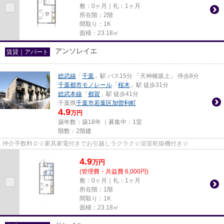
敷：0ヶ月｜礼：1ヶ月
所在階：2階
間取り：1K
面積：23.18㎡
アンソレイエ
賃貸｜アパート
総武線
「
千葉
」駅 バス15分 「天神橋坂上」 停歩8分
千葉都市モノレール
「
桜木
」駅 徒歩31分
総武本線
「
都賀
」駅 徒歩41分
千葉県
千葉市若葉区
加曽利町
4.9
万円
築年数：築18年 ｜募集中：
1室
階数：2階建
仲介手数料０☆家具家電付きでお引越しラクラク☆浴室乾燥機付き☆
4.9
万
円
(管理費・共益費 6,000円)
敷：0ヶ月｜礼：1ヶ月
所在階：1階
間取り：1K
面積：23.18㎡