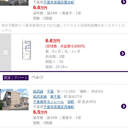
千葉県
千葉市若葉区
愛生町
6.6
万円
築年数：築24年 ｜募集中：
1室
階数：2階建
仲介手数料０☆家具家電付きでお引越しラクラク☆浴室乾燥機付き☆スマートロ
ック☆
6.6
万
円
(管理費・共益費 6,000円)
敷：0ヶ月｜礼：1ヶ月
所在階：1階
間取り：1K
面積：23.18㎡
ベルツ
賃貸｜アパート
総武線
「
千葉
」駅 バス10分 「都町」 停歩3分
総武本線
「
東千葉
」駅 徒歩27分
千葉都市モノレール
「
栄町
」駅 徒歩30分
千葉県
千葉市若葉区
貝塚町
6.5
万円
築年数：築18年 ｜募集中：
1室
階数：2階建