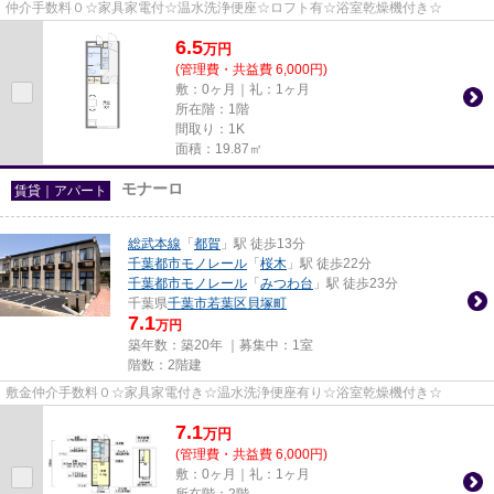
仲介手数料０☆家具家電付☆温水洗浄便座☆ロフト有☆浴室乾燥機付き☆
6.5
万
円
(管理費・共益費 6,000円)
敷：0ヶ月｜礼：1ヶ月
所在階：1階
間取り：1K
面積：19.87㎡
モナーロ
賃貸｜アパート
総武本線
「
都賀
」駅 徒歩13分
千葉都市モノレール
「
桜木
」駅 徒歩22分
千葉都市モノレール
「
みつわ台
」駅 徒歩23分
千葉県
千葉市若葉区
貝塚町
7.1
万円
築年数：築20年 ｜募集中：
1室
階数：2階建
敷金仲介手数料０☆家具家電付き☆温水洗浄便座有り☆浴室乾燥機付き☆
7.1
万
円
(管理費・共益費 6,000円)
敷：0ヶ月｜礼：1ヶ月
所在階：2階