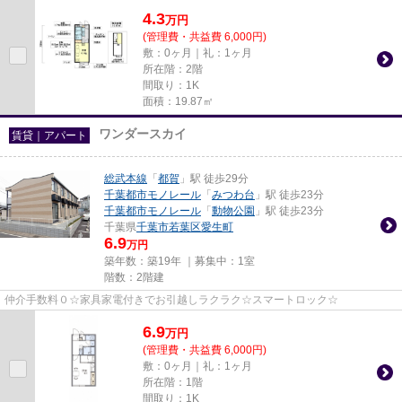
4.3
万
円
(管理費・共益費 6,000円)
敷：0ヶ月｜礼：1ヶ月
所在階：2階
間取り：1K
面積：19.87㎡
ワンダースカイ
賃貸｜アパート
総武本線
「
都賀
」駅 徒歩29分
千葉都市モノレール
「
みつわ台
」駅 徒歩23分
千葉都市モノレール
「
動物公園
」駅 徒歩23分
千葉県
千葉市若葉区
愛生町
6.9
万円
築年数：築19年 ｜募集中：
1室
階数：2階建
仲介手数料０☆家具家電付きでお引越しラクラク☆スマートロック☆
6.9
万
円
(管理費・共益費 6,000円)
敷：0ヶ月｜礼：1ヶ月
所在階：1階
間取り：1K