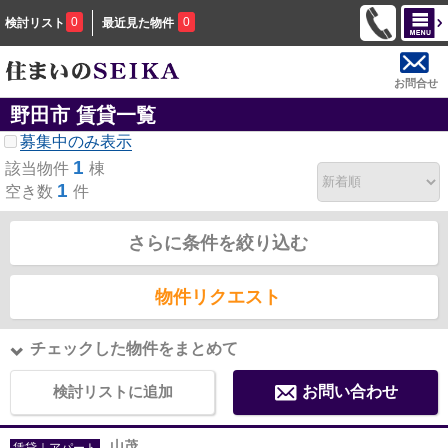
0
0
検討リスト
最近見た物件
お問合せ
野田市 賃貸一覧
募集中のみ表示
1
該当物件
棟
1
空き数
件
さらに条件を絞り込む
物件リクエスト
チェックした物件をまとめて
検討リストに追加
お問い合わせ
山茂
賃貸｜アパート