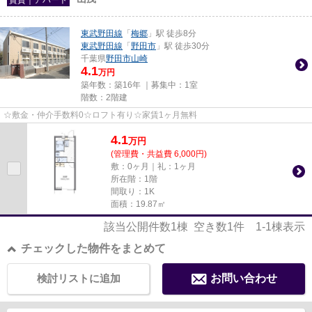
東武野田線
「
梅郷
」駅 徒歩8分
東武野田線
「
野田市
」駅 徒歩30分
千葉県
野田市
山崎
4.1
万円
築年数：築16年 ｜募集中：
1室
階数：2階建
☆敷金・仲介手数料0☆ロフト有り☆家賃1ヶ月無料
4.1
万
円
(管理費・共益費 6,000円)
敷：0ヶ月｜礼：1ヶ月
所在階：1階
間取り：1K
面積：19.87㎡
該当公開件数
1
棟 空き数
1
件
1-1
棟表示
チェックした物件をまとめて
検討リストに追加
お問い合わせ