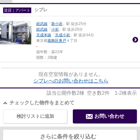
シプレ
賃貸｜アパート
総武線
「
新小岩
」駅 徒歩25分
総武線
「
小岩
」駅 徒歩20分
京成本線
「
京成小岩
」駅 徒歩34分
東京都
葛飾区
奥戸
４丁目
-
築年数：築22年
階数：2階建
現在空室情報がありません。
シプレへのお問い合わせはこちら
該当公開件数
2
棟 空き数
2
件
1-2
棟表示
チェックした物件をまとめて
検討リストに追加
お問い合わせ
さらに条件を絞り込む