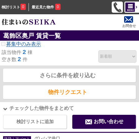
0
0
検討リスト
最近見た物件
お問合せ
葛飾区奥戸 賃貸一覧
募集中のみ表示
2
該当物件
棟
2
空き数
件
さらに条件を絞り込む
物件リクエスト
チェックした物件をまとめて
検討リストに追加
お問い合わせ
グレシア井口
賃貸｜アパート