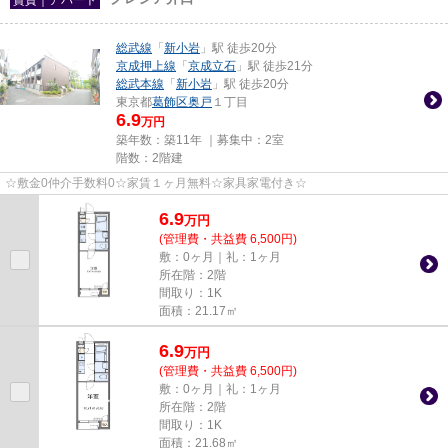
総武線
「
新小岩
」駅 徒歩20分
京成押上線
「
京成立石
」駅 徒歩21分
総武本線
「
新小岩
」駅 徒歩20分
東京都
葛飾区
奥戸
１丁目
6.9
万円
築年数：築11年 ｜募集中：
2室
階数：2階建
☆敷金0仲介手数料0☆家賃１ヶ月無料☆家具家電付き☆
6.9
万
円
(管理費・共益費 6,500円)
敷：0ヶ月｜礼：1ヶ月
所在階：2階
間取り：1K
面積：21.17㎡
6.9
万
円
(管理費・共益費 6,500円)
敷：0ヶ月｜礼：1ヶ月
所在階：2階
間取り：1K
面積：21.68㎡