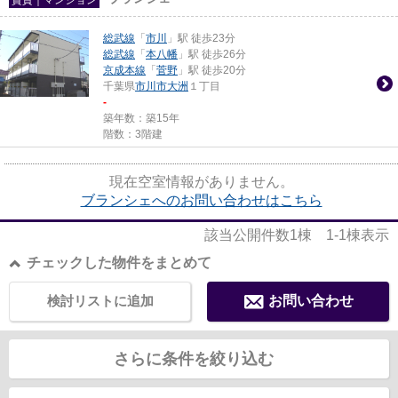
総武線
「
市川
」駅 徒歩23分
総武線
「
本八幡
」駅 徒歩26分
京成本線
「
菅野
」駅 徒歩20分
千葉県
市川市
大洲
１丁目
-
築年数：築15年
階数：3階建
現在空室情報がありません。
ブランシェへのお問い合わせはこちら
該当公開件数
1
棟
1-1
棟表示
チェックした物件をまとめて
検討リストに追加
お問い合わせ
さらに条件を絞り込む