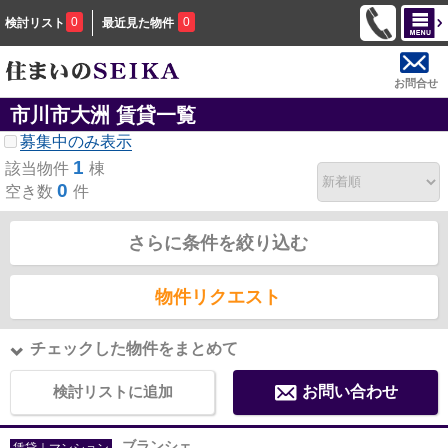
0
0
検討リスト
最近見た物件
お問合せ
市川市大洲 賃貸一覧
募集中のみ表示
1
該当物件
棟
0
空き数
件
さらに条件を絞り込む
物件リクエスト
チェックした物件をまとめて
検討リストに追加
お問い合わせ
ブランシェ
賃貸｜マンション