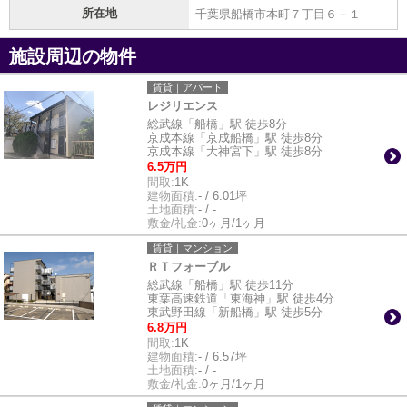
所在地
千葉県船橋市本町７丁目６－１
施設周辺の物件
賃貸｜アパート
レジリエンス
総武線「船橋」駅 徒歩8分
京成本線「京成船橋」駅 徒歩8分
京成本線「大神宮下」駅 徒歩8分
6.5万円
間取:
1K
建物面積:
- / 6.01坪
土地面積:
- / -
敷金/礼金:
0ヶ月/1ヶ月
賃貸｜マンション
ＲＴフォーブル
総武線「船橋」駅 徒歩11分
東葉高速鉄道「東海神」駅 徒歩4分
東武野田線「新船橋」駅 徒歩5分
6.8万円
間取:
1K
建物面積:
- / 6.57坪
土地面積:
- / -
敷金/礼金:
0ヶ月/1ヶ月