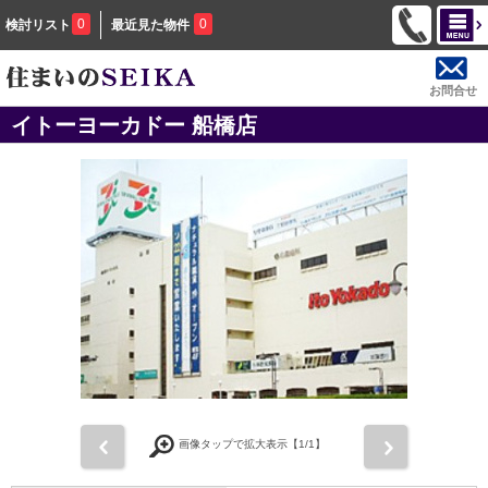
0
0
検討リスト
最近見た物件
お問合せ
イトーヨーカドー 船橋店
前
次
画像タップで拡大表示【
1
/1】