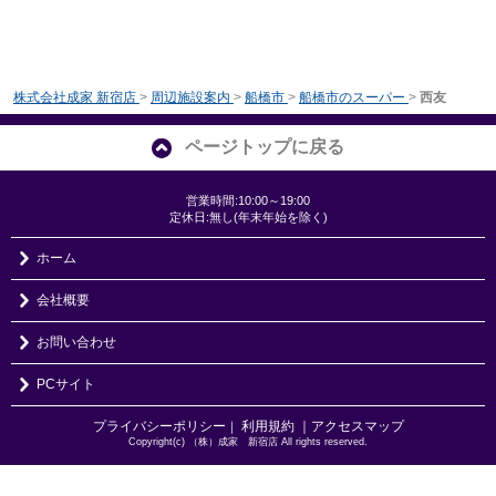
株式会社成家 新宿店
>
周辺施設案内
>
船橋市
>
船橋市のスーパー
>
西友
ページトップに戻る
営業時間:10:00～19:00
定休日:無し(年末年始を除く)
ホーム
会社概要
お問い合わせ
PCサイト
プライバシーポリシー
利用規約
｜アクセスマップ
｜
Copyright(c) （株）成家 新宿店 All rights reserved.