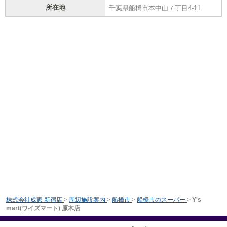
所在地
千葉県船橋市本中山７丁目4-11
株式会社成家 新宿店
>
周辺施設案内
>
船橋市
>
船橋市のスーパー
>
Y's
mart(ワイズマート) 原木店