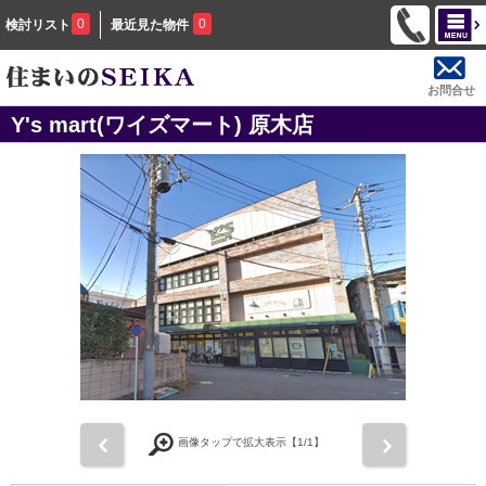
0
0
検討リスト
最近見た物件
お問合せ
Y's mart(ワイズマート) 原木店
前
次
画像タップで拡大表示【
1
/1】