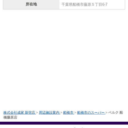
所在地
千葉県船橋市藤原５丁目6-7
株式会社成家 新宿店
>
周辺施設案内
>
船橋市
>
船橋市のスーパー
>
ベルク 船
橋藤原店