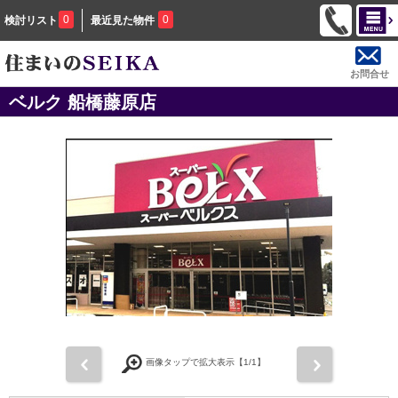
0
0
検討リスト
最近見た物件
お問合せ
ベルク 船橋藤原店
前
次
画像タップで拡大表示【
1
/1】