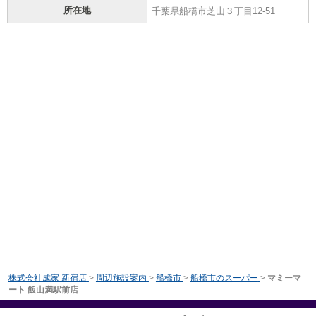
所在地
千葉県船橋市芝山３丁目12-51
株式会社成家 新宿店
>
周辺施設案内
>
船橋市
>
船橋市のスーパー
>
マミーマ
ート 飯山満駅前店