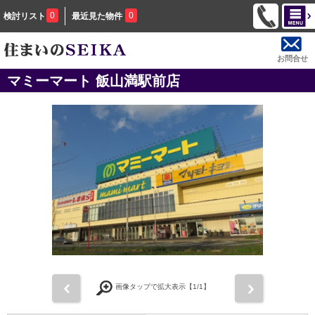
0
0
検討リスト
最近見た物件
お問合せ
マミーマート 飯山満駅前店
前
次
画像タップで拡大表示【
1
/1】