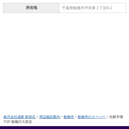
所在地
千葉県船橋市坪井東３丁目6-1
株式会社成家 新宿店
>
周辺施設案内
>
船橋市
>
船橋市のスーパー
>
生鮮市場
TOP 船橋日大前店