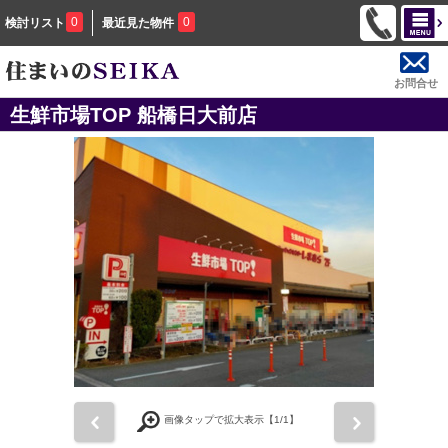
0
0
検討リスト
最近見た物件
お問合せ
生鮮市場TOP 船橋日大前店
前
次
画像タップで拡大表示【
1
/1】