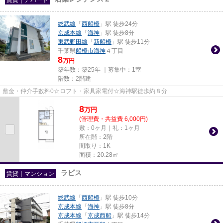
総武線
「
西船橋
」駅 徒歩24分
京成本線
「
海神
」駅 徒歩8分
東武野田線
「
新船橋
」駅 徒歩11分
千葉県
船橋市
海神
４丁目
8
万円
築年数：築25年 ｜募集中：
1室
階数：2階建
敷金・仲介手数料0☆ロフト・家具家電付☆海神駅徒歩約８分
8
万
円
(管理費・共益費 6,000円)
敷：0ヶ月｜礼：1ヶ月
所在階：2階
間取り：1K
面積：20.28㎡
ラピス
賃貸｜マンション
総武線
「
西船橋
」駅 徒歩10分
京成本線
「
海神
」駅 徒歩8分
京成本線
「
京成西船
」駅 徒歩14分