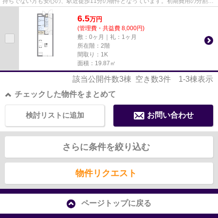
持ちでない方も安心の、駅近徒歩11分の物件となっています。初期費用の分割払
いにも。初期費用のカード決済...
6.5
万
円
(管理費・共益費 8,000円)
敷：0ヶ月｜礼：1ヶ月
所在階：2階
間取り：1K
面積：19.87㎡
該当公開件数
3
棟 空き数
3
件
1-3
棟表示
チェックした物件をまとめて
検討リストに追加
お問い合わせ
さらに条件を絞り込む
物件リクエスト
ページトップに戻る