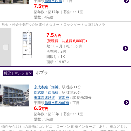
千葉県
船橋市
西船
１丁目
7.5
万円
築年数：築17年 ｜募集中：
1室
階数：4階建
敷金・仲介手数料0☆家電付き☆オートロックゲート☆防犯カメラ
7.5
万
円
(管理費・共益費 8,000円)
敷：0ヶ月｜礼：1ヶ月
所在階：2階
間取り：1K
面積：19.87㎡
ポプラ
賃貸｜マンション
京成本線
「
海神
」駅 徒歩11分
総武線
「
西船橋
」駅 徒歩20分
東葉高速鉄道
「
東海神
」駅 徒歩20分
千葉県
船橋市
海神町南
１丁目
6.5
万円
築年数：築23年 ｜募集中：
1室
階数：3階建
物件から223mの場所にコンビニ「ローソン 船橋インター店」あり。車などをお