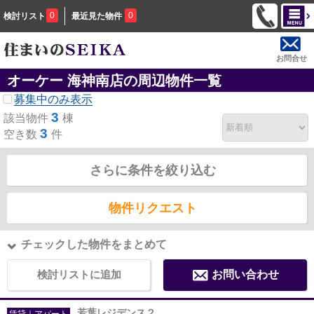
0
0
検討リスト
最近見た物件
お問合せ
オーケー 海神南店の周辺物件一覧
募集中のみ表示
3
該当物件
棟
3
空き数
件
さらに条件を絞り込む
物件リクエスト
チェックした物件をまとめて
検討リストに追加
お問い合わせ
若葉レジデンス２
賃貸｜アパート