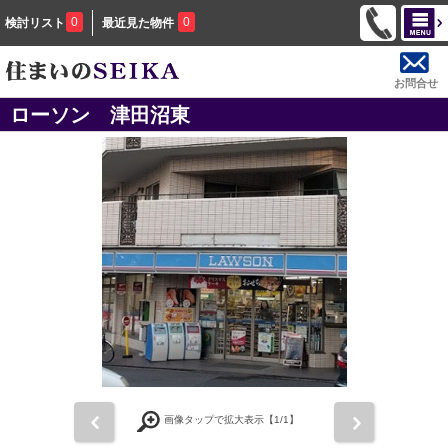
0
0
検討リスト
最近見た物件
お問合せ
ローソン 津田沼東
前
次
画像タップで拡大表示【
1
/1】