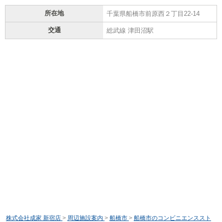
所在地
千葉県船橋市前原西２丁目22-14
交通
総武線 津田沼駅
株式会社成家 新宿店
>
周辺施設案内
>
船橋市
>
船橋市のコンビニエンススト