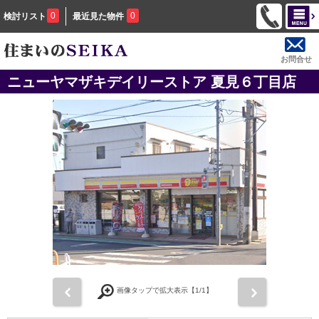
0
0
検討リスト
最近見た物件
お問合せ
ニューヤマザキデイリーストア 夏見６丁目店
前
次
画像タップで拡大表示【
1
/1】