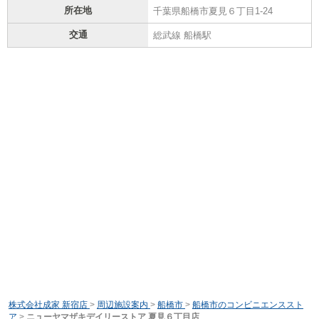
所在地
千葉県船橋市夏見６丁目1-24
交通
総武線 船橋駅
株式会社成家 新宿店
>
周辺施設案内
>
船橋市
>
船橋市のコンビニエンススト
ア
>
ニューヤマザキデイリーストア 夏見６丁目店