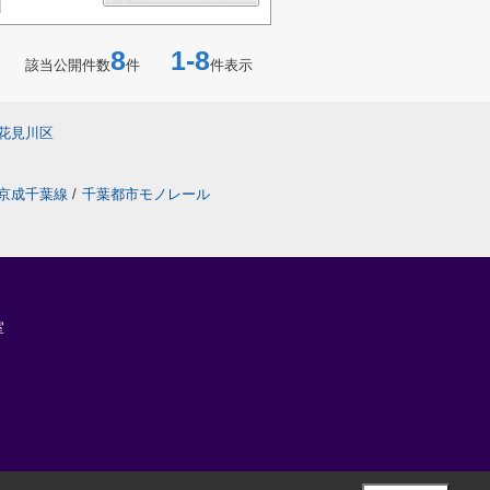
8
1-8
該当公開件数
件
件表示
花見川区
京成千葉線
/
千葉都市モノレール
室