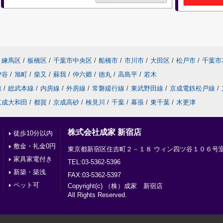
練馬区
/
板橋区
/
千葉市中央区
/
船橋市
/
市川市
/
大田区
/
松戸市
/
千葉市
曽谷
/
旭町
/
柴又
/
蘇我
/
仲六郷
/
徳丸
/
高島平
/
若木
線
/
総武本線
/
内房線
/
外房線
/
常磐緩行線
/
東武野田線
/
京成電鉄松戸線
/
京成大和田
/
都賀
/
京成高砂
/
検見川
/
千葉
/
幕張
/
東千葉
/
木更津
株式会社成家 新宿店
徒歩10分以内
敷金・礼金0円
東京都新宿区住吉町２－１８ ウィン四ツ谷１０６号
家具家電付き
TEL:03-5362-5396
新築・築浅
FAX:03-5362-5397
ペット可
Copyright(c) （株）成家 新宿店
All Rights Reserved.