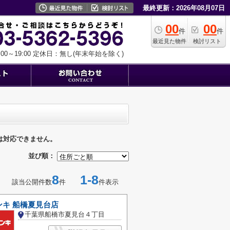
最終更新：2026年08月07日
00
00
件
件
最近見た物件
検討リスト
0～19:00
定休日：無し(年末年始を除く)
は対応できません。
並び順：
8
1-8
該当公開件数
件
件表示
ンキ 船橋夏見台店
千葉県船橋市夏見台４丁目