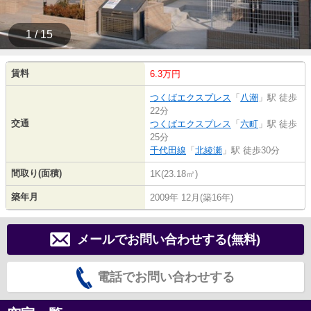
1 / 15
賃料
6.3万円
つくばエクスプレス
「
八潮
」駅 徒歩
22分
交通
つくばエクスプレス
「
六町
」駅 徒歩
25分
千代田線
「
北綾瀬
」駅 徒歩30分
間取り(面積)
1K(23.18㎡)
築年月
2009年 12月(築16年)
メールでお問い合わせする(無料)
電話でお問い合わせする