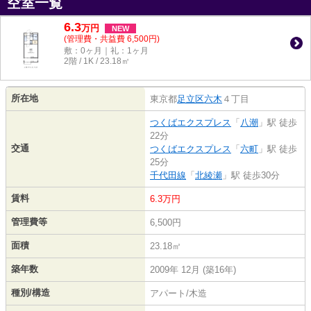
空室一覧
6.3
万
円
NEW
(管理費・共益費 6,500円)
敷：0ヶ月｜礼：1ヶ月
2階 / 1K / 23.18㎡
所在地
東京都
足立区
六木
４丁目
つくばエクスプレス
「
八潮
」駅 徒歩
22分
交通
つくばエクスプレス
「
六町
」駅 徒歩
25分
千代田線
「
北綾瀬
」駅 徒歩30分
賃料
6.3万円
管理費等
6,500円
面積
23.18㎡
築年数
2009年 12月 (築16年)
種別/構造
アパート/木造