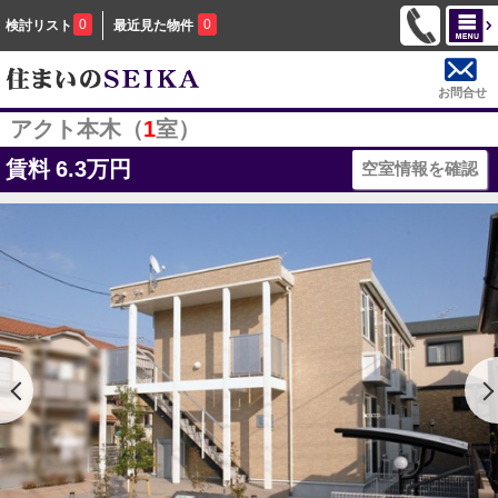
0
0
検討リスト
最近見た物件
お問合せ
アクト本木（
1
室）
賃料
6.3万円
空室情報を確認