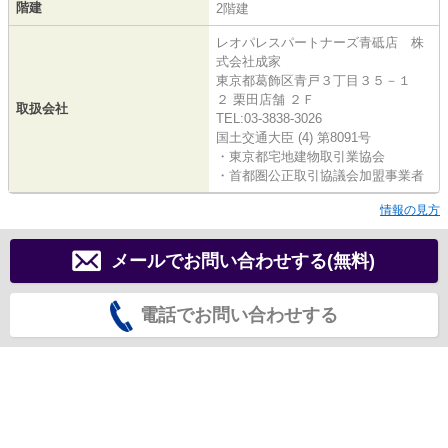
階建
2階建
レオパレスパートナーズ青砥店 株
式会社成家
東京都葛飾区青戸３丁目３５－１
２ 栗田店舗 ２Ｆ
取扱会社
TEL:03-3838-3026
国土交通大臣 (4) 第8091号
・東京都宅地建物取引業協会
・首都圏公正取引協議会加盟事業者
情報の見方
メールでお問い合わせする(無料)
電話でお問い合わせする