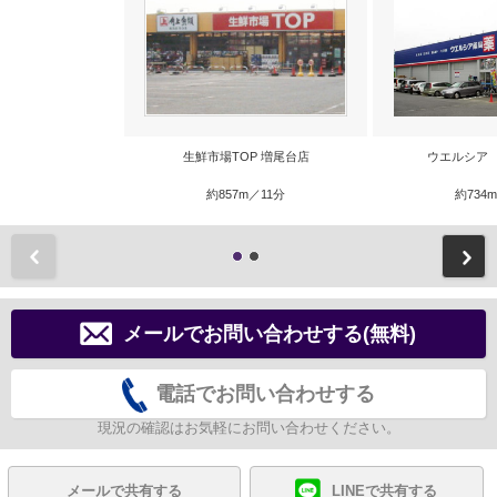
生鮮市場TOP 増尾台店
ウエルシア
約857m／11分
約734
前
メールでお問い合わせする(無料)
電話でお問い合わせする
現況の確認はお気軽にお問い合わせください。
メールで共有する
LINEで共有する