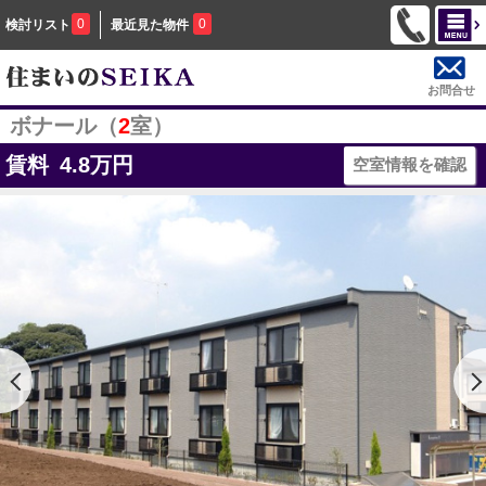
0
0
検討リスト
最近見た物件
お問合せ
ボナール（
2
室）
賃料
4.8
万円
空室情報を確認