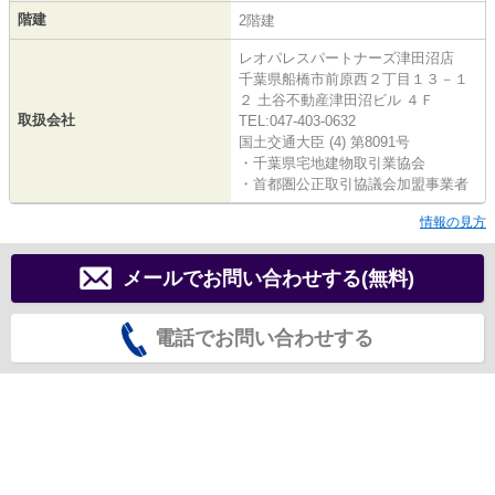
階建
2階建
レオパレスパートナーズ津田沼店
千葉県船橋市前原西２丁目１３－１
２ 土谷不動産津田沼ビル ４Ｆ
取扱会社
TEL:047-403-0632
国土交通大臣 (4) 第8091号
・千葉県宅地建物取引業協会
・首都圏公正取引協議会加盟事業者
情報の見方
メールでお問い合わせする(無料)
電話でお問い合わせする