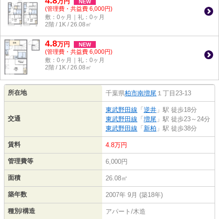
4.8
万
円
NEW
(管理費・共益費 6,000円)
敷：0ヶ月｜礼：0ヶ月
2階 / 1K / 26.08㎡
4.8
万
円
NEW
(管理費・共益費 6,000円)
敷：0ヶ月｜礼：0ヶ月
2階 / 1K / 26.08㎡
所在地
千葉県
柏市
南増尾
１丁目23-13
東武野田線
「
逆井
」駅 徒歩18分
交通
東武野田線
「
増尾
」駅 徒歩23～24分
東武野田線
「
新柏
」駅 徒歩38分
賃料
4.8万円
管理費等
6,000円
面積
26.08㎡
築年数
2007年 9月 (築18年)
種別/構造
アパート/木造