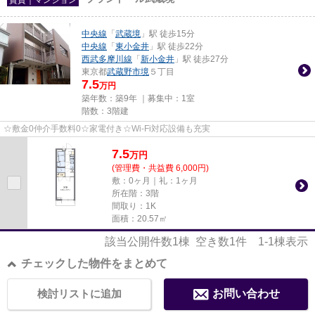
中央線
「
武蔵境
」駅 徒歩15分
中央線
「
東小金井
」駅 徒歩22分
西武多摩川線
「
新小金井
」駅 徒歩27分
東京都
武蔵野市
境
５丁目
7.5
万円
築年数：築9年 ｜募集中：
1室
階数：3階建
☆敷金0仲介手数料0☆家電付き☆Wi-Fi対応設備も充実
7.5
万
円
(管理費・共益費 6,000円)
敷：0ヶ月｜礼：1ヶ月
所在階：3階
間取り：1K
面積：20.57㎡
該当公開件数
1
棟 空き数
1
件
1-1
棟表示
チェックした物件をまとめて
検討リストに追加
お問い合わせ