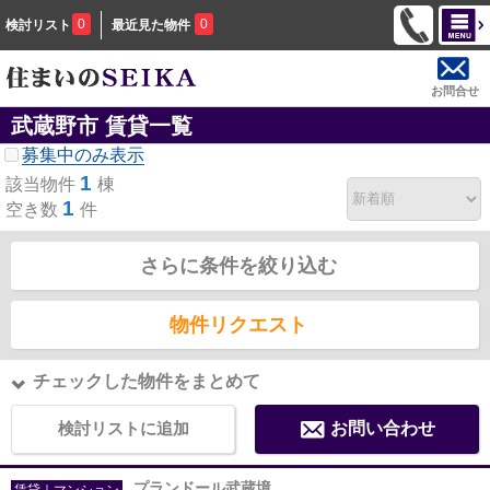
0
0
検討リスト
最近見た物件
お問合せ
武蔵野市 賃貸一覧
募集中のみ表示
1
該当物件
棟
1
空き数
件
さらに条件を絞り込む
物件リクエスト
チェックした物件をまとめて
検討リストに追加
お問い合わせ
プランドール武蔵境
賃貸｜マンション