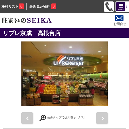
0
0
検討リスト
最近見た物件
お問合せ
リブレ京成 高根台店
前
次
画像タップで拡大表示【
1
/1】