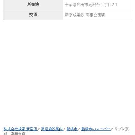
所在地
千葉県船橋市高根台１丁目2-1
交通
新京成電鉄 高根公団駅
株式会社成家 新宿店
>
周辺施設案内
>
船橋市
>
船橋市のスーパー
>
リブレ京
成 高根台店