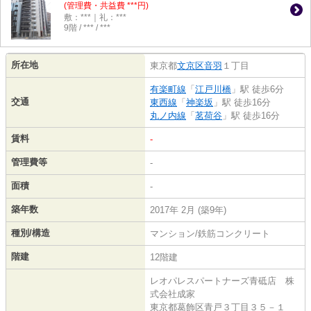
(管理費・共益費 ***円)
敷：***｜礼：***
9階 / *** / ***
所在地
東京都
文京区
音羽
１丁目
有楽町線
「
江戸川橋
」駅 徒歩6分
交通
東西線
「
神楽坂
」駅 徒歩16分
丸ノ内線
「
茗荷谷
」駅 徒歩16分
賃料
-
管理費等
-
面積
-
築年数
2017年 2月 (築9年)
種別/構造
マンション/鉄筋コンクリート
階建
12階建
レオパレスパートナーズ青砥店 株
式会社成家
東京都葛飾区青戸３丁目３５－１