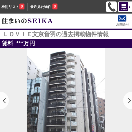
0
0
検討リスト
最近見た物件
お問合せ
ＬＯＶＩＥ文京音羽の過去掲載物件情報
賃料
***
万円