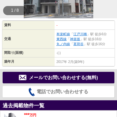
1 / 8
賃料
-
有楽町線
「
江戸川橋
」駅 徒歩6分
交通
東西線
「
神楽坂
」駅 徒歩16分
丸ノ内線
「
茗荷谷
」駅 徒歩16分
間取り(面積)
-(-)
築年月
2017年 2月(築9年)
メールでお問い合わせする(無料)
電話でお問い合わせする
過去掲載物件一覧
***
万円