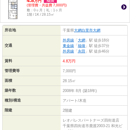
4.8
万
円
NEW
(管理費・共益費 7,000円)
敷：0ヶ月｜礼：1ヶ月
1階 / 1K / 28.15㎡
所在地
千葉県
大網白里市
大網
外房線
「
大網
」駅 徒歩18分
交通
東金線
「
福俵
」駅 徒歩37分
外房線
「
永田
」駅 徒歩46分
賃料
4.8万円
管理費等
7,000円
面積
28.15㎡
築年数
2008年 8月 (築18年)
種別/構造
アパート/木造
階建
2階建
レオパレスパートナーズ四街道店
千葉県四街道市鹿渡2003-21 和光ビ