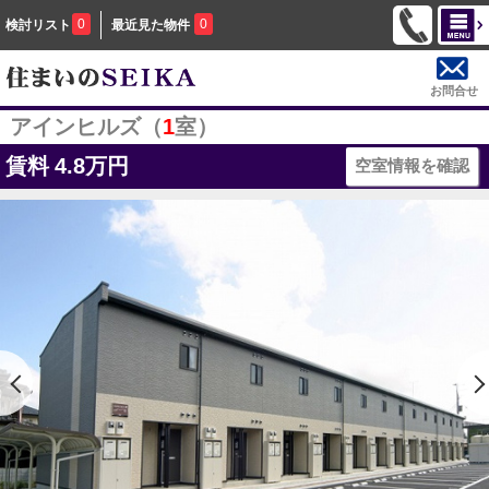
0
0
検討リスト
最近見た物件
お問合せ
アインヒルズ（
1
室）
賃料
4.8万円
空室情報を確認