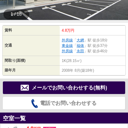
1 / 18
賃料
4.8万円
外房線
「
大網
」駅 徒歩18分
交通
東金線
「
福俵
」駅 徒歩37分
外房線
「
永田
」駅 徒歩46分
間取り(面積)
1K(28.15㎡)
築年月
2008年 8月(築18年)
メールでお問い合わせする(無料)
電話でお問い合わせする
空室一覧