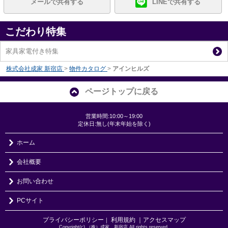
メールで共有する
LINEで共有する
こだわり特集
家具家電付き特集
株式会社成家 新宿店
>
物件カタログ
>
アインヒルズ
ページトップに戻る
営業時間:10:00～19:00
定休日:無し(年末年始を除く)
ホーム
会社概要
お問い合わせ
PCサイト
プライバシーポリシー
利用規約
｜アクセスマップ
｜
Copyright(c) （株）成家 新宿店 All rights reserved.