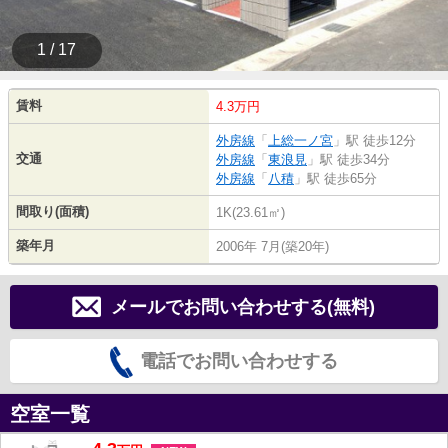
1 / 17
賃料
4.3万円
外房線
「
上総一ノ宮
」駅 徒歩12分
交通
外房線
「
東浪見
」駅 徒歩34分
外房線
「
八積
」駅 徒歩65分
間取り(面積)
1K(23.61㎡)
築年月
2006年 7月(築20年)
メールでお問い合わせする(無料)
電話でお問い合わせする
空室一覧