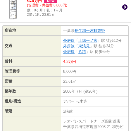
4.3
万
円
NEW
(管理費・共益費 8,000円)
敷：0ヶ月｜礼：1ヶ月
2階 / 1K / 23.61㎡
所在地
千葉県
長生郡一宮町
東野
外房線
「
上総一ノ宮
」駅 徒歩12分
交通
外房線
「
東浪見
」駅 徒歩34分
外房線
「
八積
」駅 徒歩65分
賃料
4.3万円
管理費等
8,000円
面積
23.61㎡
築年数
2006年 7月 (築20年)
種別/構造
アパート/木造
階建
2階建
レオパレスパートナーズ四街道店
千葉県四街道市鹿渡2003-21 和光ビ