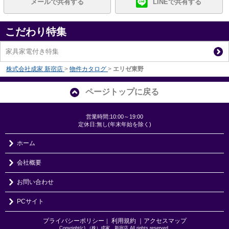
メールで共有する
LINEで共有する
こだわり特集
家具家電付き特集
株式会社成家 新宿店
>
物件カタログ
>
エリゼ東野
ページトップに戻る
営業時間:10:00～19:00
定休日:無し(年末年始を除く)
ホーム
会社概要
お問い合わせ
PCサイト
プライバシーポリシー
利用規約
｜アクセスマップ
｜
Copyright(c) （株）成家 新宿店 All rights reserved.