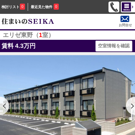
0
0
検討リスト
最近見た物件
お問合せ
エリゼ東野（
1
室）
賃料
4.3万円
空室情報を確認