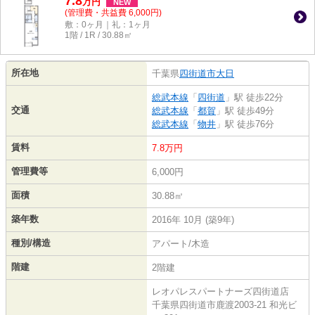
7.8
万
円
NEW
(管理費・共益費 6,000円)
敷：0ヶ月｜礼：1ヶ月
1階 / 1R / 30.88㎡
所在地
千葉県
四街道市
大日
総武本線
「
四街道
」駅 徒歩22分
交通
総武本線
「
都賀
」駅 徒歩49分
総武本線
「
物井
」駅 徒歩76分
賃料
7.8万円
管理費等
6,000円
面積
30.88㎡
築年数
2016年 10月 (築9年)
種別/構造
アパート/木造
階建
2階建
レオパレスパートナーズ四街道店
千葉県四街道市鹿渡2003-21 和光ビ