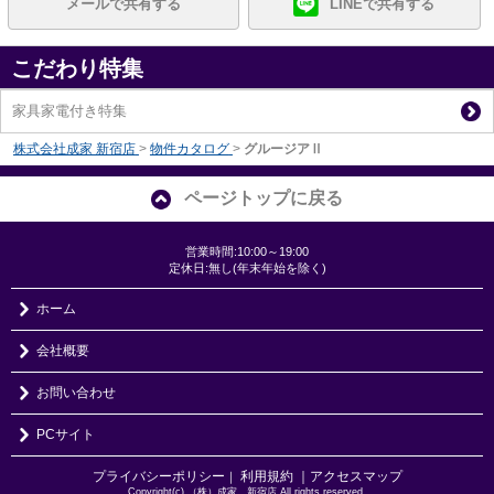
メールで共有する
LINEで共有する
こだわり特集
家具家電付き特集
株式会社成家 新宿店
>
物件カタログ
>
グルージアⅡ
ページトップに戻る
営業時間:10:00～19:00
定休日:無し(年末年始を除く)
ホーム
会社概要
お問い合わせ
PCサイト
プライバシーポリシー
利用規約
｜アクセスマップ
｜
Copyright(c) （株）成家 新宿店 All rights reserved.