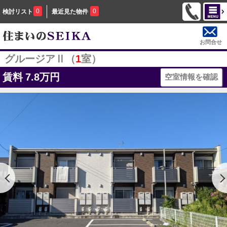
0
0
検討リスト
最近見た物件
お問合せ
グルージアⅡ（
1
室）
賃料
7.8万円
空室情報を確認