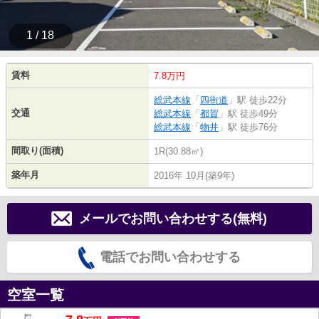
1 / 18
賃料
7.8万円
総武本線
「
四街道
」駅 徒歩22分
交通
総武本線
「
都賀
」駅 徒歩49分
総武本線
「
物井
」駅 徒歩76分
間取り(面積)
1R(30.88㎡)
築年月
2016年 10月(築9年)
メールでお問い合わせする(無料)
電話でお問い合わせする
空室一覧