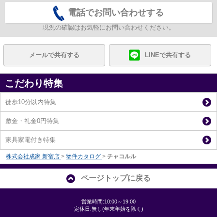
電話でお問い合わせする
現況の確認はお気軽にお問い合わせください。
メールで共有する
LINEで共有する
こだわり特集
徒歩10分以内特集
敷金・礼金0円特集
家具家電付き特集
株式会社成家 新宿店
>
物件カタログ
>
チャコルル
ページトップに戻る
営業時間:10:00～19:00
定休日:無し(年末年始を除く)