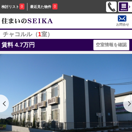
0
0
検討リスト
最近見た物件
お問合せ
チャコルル（
1
室）
賃料
4.7万円
空室情報を確認