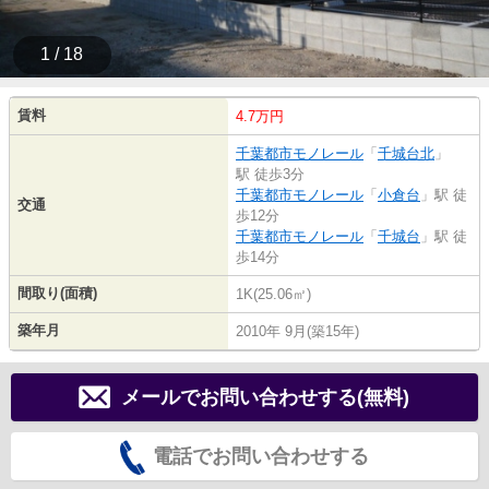
1 / 18
賃料
4.7万円
千葉都市モノレール
「
千城台北
」
駅 徒歩3分
千葉都市モノレール
「
小倉台
」駅 徒
交通
歩12分
千葉都市モノレール
「
千城台
」駅 徒
歩14分
間取り(面積)
1K(25.06㎡)
築年月
2010年 9月(築15年)
メールでお問い合わせする(無料)
電話でお問い合わせする