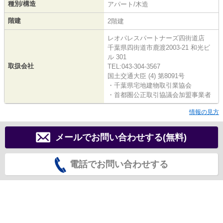
種別/構造
アパート/木造
階建
2階建
レオパレスパートナーズ四街道店
千葉県四街道市鹿渡2003-21 和光ビ
ル 301
取扱会社
TEL:043-304-3567
国土交通大臣 (4) 第8091号
・千葉県宅地建物取引業協会
・首都圏公正取引協議会加盟事業者
情報の見方
メールでお問い合わせする(無料)
電話でお問い合わせする