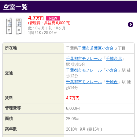
空室一覧
4.7
万
円
NEW
(管理費・共益費 6,000円)
敷：0ヶ月｜礼：0ヶ月
1階 / 1K / 25.06㎡
所在地
千葉県
千葉市若葉区
小倉台
６丁目
千葉都市モノレール
「
千城台北
」
駅 徒歩3分
千葉都市モノレール
「
小倉台
」駅 徒
交通
歩12分
千葉都市モノレール
「
千城台
」駅 徒
歩14分
賃料
4.7万円
管理費等
6,000円
面積
25.06㎡
築年数
2010年 9月 (築15年)