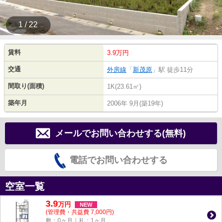
1 / 22
賃料
3.9万円
交通
外房線
「
新茂原
」駅 徒歩11分
間取り(面積)
1K(23.61㎡)
築年月
2006年 9月(築19年)
メールでお問い合わせする(無料)
電話でお問い合わせする
空室一覧
3.9
万
円
NEW
(管理費・共益費 7,000円)
敷：0ヶ月｜礼：1ヶ月