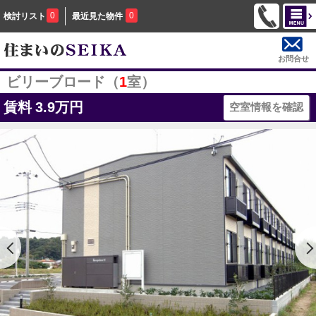
0
0
検討リスト
最近見た物件
お問合せ
ビリーブロード（
1
室）
賃料
3.9万円
空室情報を確認