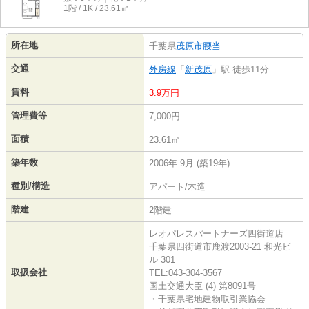
1階 / 1K / 23.61㎡
所在地
千葉県
茂原市
腰当
交通
外房線
「
新茂原
」駅 徒歩11分
賃料
3.9万円
管理費等
7,000円
面積
23.61㎡
築年数
2006年 9月 (築19年)
種別/構造
アパート/木造
階建
2階建
レオパレスパートナーズ四街道店
千葉県四街道市鹿渡2003-21 和光ビ
ル 301
取扱会社
TEL:043-304-3567
国土交通大臣 (4) 第8091号
・千葉県宅地建物取引業協会