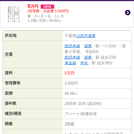
5
万
円
NEW
(管理費・共益費 5,500円)
敷：0ヶ月｜礼：1ヶ月
1-2階 / 2DK / 49.68㎡
所在地
千葉県
山武市
成東
総武本線
「
成東
」駅 バス10分 「成
東小学校」 停歩6分
交通
総武本線
「
成東
」駅 徒歩23分
東金線
「
求名
」駅 徒歩38分
賃料
5万円
管理費等
5,500円
面積
49.68㎡
築年数
2005年 10月 (築20年)
種別/構造
アパート/軽量鉄骨
階建
2階建