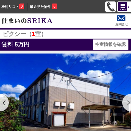
0
0
検討リスト
最近見た物件
お問合せ
ピクシー（
1
室）
賃料
5万円
空室情報を確認