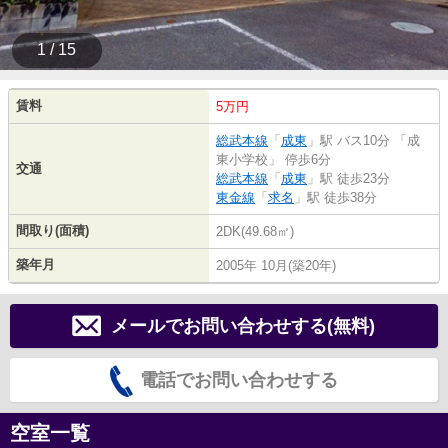
1 / 15
賃料
5万円
総武本線
「
成東
」駅 バス10分 「成
東小学校」 停歩6分
交通
総武本線
「
成東
」駅 徒歩23分
東金線
「
求名
」駅 徒歩38分
間取り(面積)
2DK(49.68㎡)
築年月
2005年 10月(築20年)
メールでお問い合わせする(無料)
電話でお問い合わせする
空室一覧