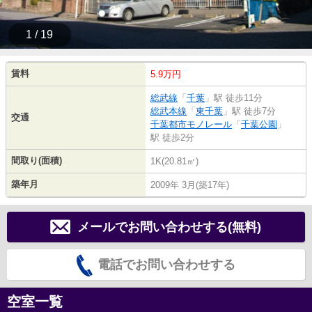
1 / 19
賃料
5.9万円
総武線
「
千葉
」駅 徒歩11分
総武本線
「
東千葉
」駅 徒歩7分
交通
千葉都市モノレール
「
千葉公園
」
駅 徒歩2分
間取り(面積)
1K(20.81㎡)
築年月
2009年 3月(築17年)
メールでお問い合わせする(無料)
電話でお問い合わせする
空室一覧