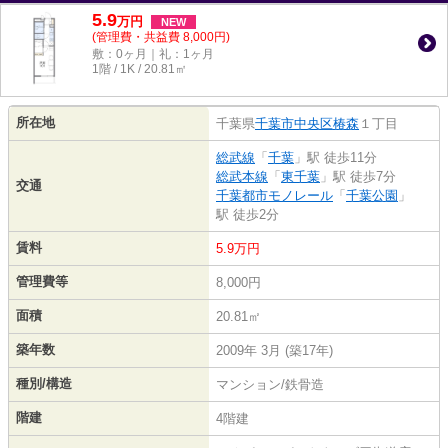
5.9
万
円
NEW
(管理費・共益費 8,000円)
敷：0ヶ月｜礼：1ヶ月
1階 / 1K / 20.81㎡
所在地
千葉県
千葉市中央区
椿森
１丁目
総武線
「
千葉
」駅 徒歩11分
総武本線
「
東千葉
」駅 徒歩7分
交通
千葉都市モノレール
「
千葉公園
」
駅 徒歩2分
賃料
5.9万円
管理費等
8,000円
面積
20.81㎡
築年数
2009年 3月 (築17年)
種別/構造
マンション/鉄骨造
階建
4階建