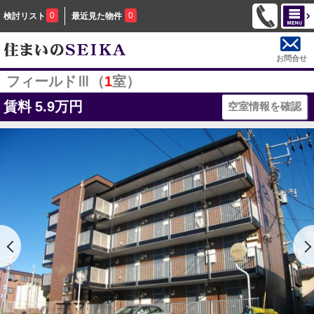
0
0
検討リスト
最近見た物件
お問合せ
フィールドⅢ（
1
室）
賃料
5.9万円
空室情報を確認