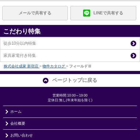
メールで共有する
LINEで共有する
こだわり特集
徒歩10分以内特集
家具家電付き特集
株式会社成家 新宿店
>
物件カタログ
>
フィールドⅢ
ページトップに戻る
営業時間:10:00～19:00
定休日:無し(年末年始を除く)
ホーム
会社概要
お問い合わせ