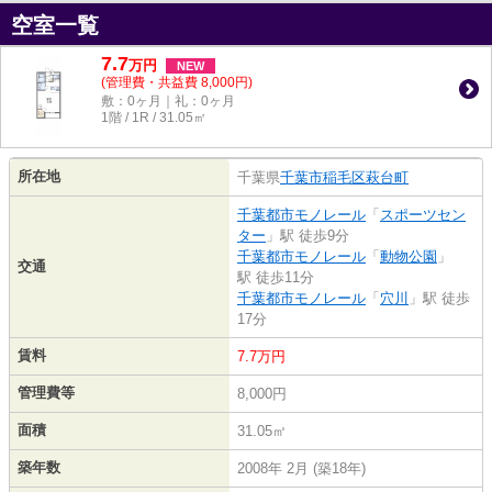
空室一覧
7.7
万
円
NEW
(管理費・共益費 8,000円)
敷：0ヶ月｜礼：0ヶ月
1階 / 1R / 31.05㎡
所在地
千葉県
千葉市稲毛区
萩台町
千葉都市モノレール
「
スポーツセン
ター
」駅 徒歩9分
千葉都市モノレール
「
動物公園
」
交通
駅 徒歩11分
千葉都市モノレール
「
穴川
」駅 徒歩
17分
賃料
7.7万円
管理費等
8,000円
面積
31.05㎡
築年数
2008年 2月 (築18年)