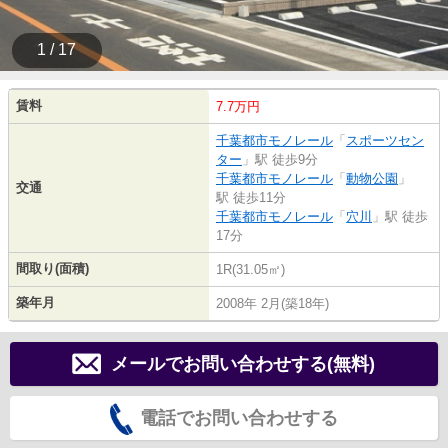
1 / 17
賃料
7.7万円
千葉都市モノレール
「
スポーツセン
ター
」駅 徒歩9分
千葉都市モノレール
「
動物公園
」
交通
駅 徒歩11分
千葉都市モノレール
「
穴川
」駅 徒歩
17分
間取り(面積)
1R(31.05㎡)
築年月
2008年 2月(築18年)
メールでお問い合わせする(無料)
電話でお問い合わせする