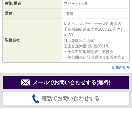
種別/構造
アパート/木造
階建
2階建
レオパレスパートナーズ四街道店
千葉県四街道市鹿渡2003-21 和光ビ
ル 301
取扱会社
TEL:043-304-3567
国土交通大臣 (4) 第8091号
・千葉県宅地建物取引業協会
・首都圏公正取引協議会加盟事業者
情報の見方
メールでお問い合わせする(無料)
電話でお問い合わせする