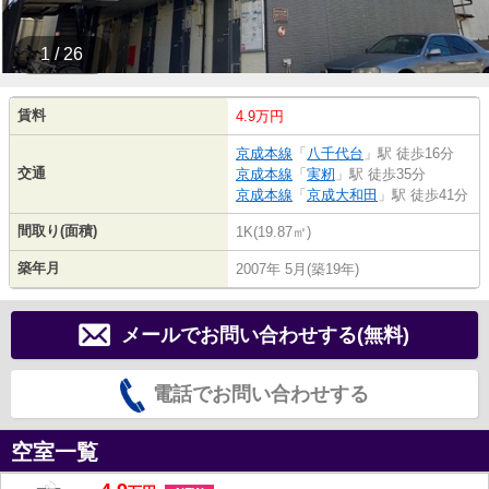
1 / 26
賃料
4.9万円
京成本線
「
八千代台
」駅 徒歩16分
交通
京成本線
「
実籾
」駅 徒歩35分
京成本線
「
京成大和田
」駅 徒歩41分
間取り(面積)
1K(19.87㎡)
築年月
2007年 5月(築19年)
メールでお問い合わせする(無料)
電話でお問い合わせする
空室一覧