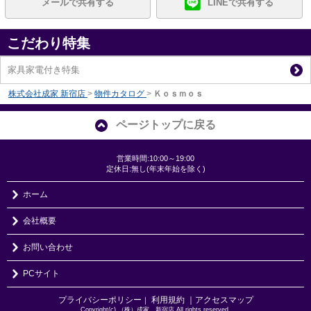
メールで共有する
LINEで共有する
こだわり特集
家具家電付き特集
株式会社成家 新宿店
>
物件カタログ
>
Ｋｏｓｍｏｓ
ページトップに戻る
営業時間:10:00～19:00
定休日:無し(年末年始を除く)
ホーム
会社概要
お問い合わせ
PCサイト
プライバシーポリシー
利用規約
｜アクセスマップ
｜
Copyright(c) （株）成家 新宿店 All rights reserved.