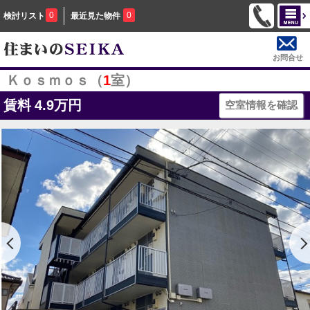
0
0
検討リスト
最近見た物件
お問合せ
Ｋｏｓｍｏｓ（
1
室）
賃料
4.9万円
空室情報を確認