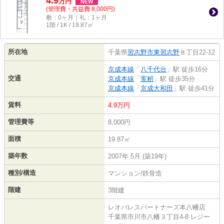
4.9
万
円
NEW
(管理費・共益費 8,000円)
敷：0ヶ月｜礼：1ヶ月
1階 / 1K / 19.87㎡
所在地
千葉県
習志野市
東習志野
８丁目22-12
京成本線
「
八千代台
」駅 徒歩16分
交通
京成本線
「
実籾
」駅 徒歩35分
京成本線
「
京成大和田
」駅 徒歩41分
賃料
4.9万円
管理費等
8,000円
面積
19.87㎡
築年数
2007年 5月 (築19年)
種別/構造
マンション/鉄骨造
階建
3階建
レオパレスパートナーズ本八幡店
千葉県市川市八幡３丁目4-8 レジー