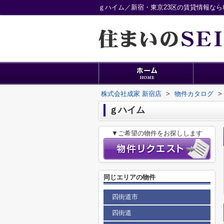
ｇハイム／新宿・東京23区の賃貸情報なら
株式会社成家 新宿店
>
物件カタログ
>
ｇハイム
▼ご希望の物件をお探しします
同じエリアの物件
四街道市
四街道