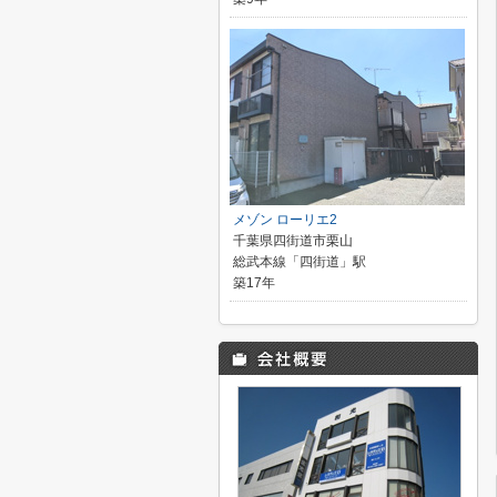
メゾン ローリエ2
千葉県四街道市栗山
総武本線「四街道」駅
築17年