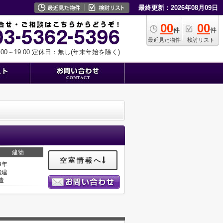
最終更新：2026年08月09日
00
00
件
件
最近見た物件
検討リスト
0～19:00
定休日：無し(年末年始を除く)
建物
空室情報へ
9年
階建
造