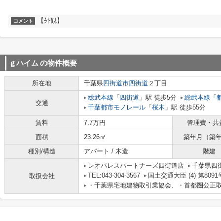
【外観】
コメント
ｇハイム
の物件概要
所在地
千葉県
四街道市
四街道
２丁目
総武本線
「
四街道
」駅 徒歩5分
総武本線
「
交通
千葉都市モノレール
「
桜木
」駅 徒歩55分
賃料
7.7万円
管理費・共
面積
23.26㎡
築年月（築
種別/構造
アパート / 木造
階建
レオパレスパートナーズ四街道店
千葉県四街道
TEL:043-304-3567
国土交通大臣 (4) 第8091
取扱会社
・千葉県宅地建物取引業協会、・首都圏公正