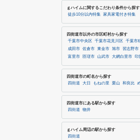
ｇハイムに関するこだわり条件から探す
徒歩10分以内特集
家具家電付き特集
四街道市以外の市区町村から探す
千葉市中央区
千葉市花見川区
千葉市
成田市
佐倉市
東金市
旭市
習志野市
富里市
匝瑳市
山武市
大網白里市
印
四街道市の町名から探す
四街道
大日
もねの里
栗山
和良比
四街道市にある駅から探す
四街道
物井
ｇハイム周辺の駅から探す
四街道