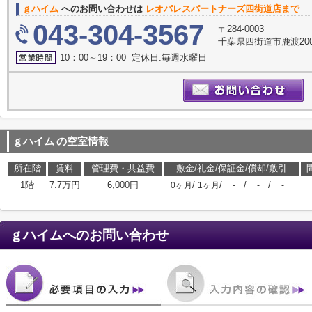
ｇハイム
へのお問い合わせは
レオパレスパートナーズ四街道店まで
043-304-3567
〒284-0003
千葉県四街道市鹿渡2003
10：00～19：00 定休日:毎週水曜日
ｇハイム
の空室情報
所在階
賃料
管理費・共益費
敷金/礼金/保証金/償却/敷引
1階
7.7万円
6,000円
/
/
/
/
0ヶ月
1ヶ月
-
-
-
ｇハイム
へのお問い合わせ