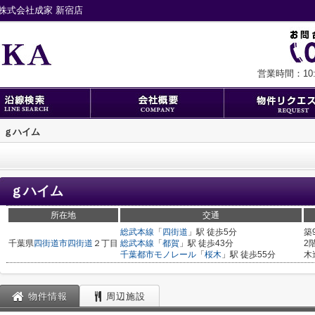
株式会社成家 新宿店
営業時間：10:0
ｇハイム
ｇハイム
所在地
交通
総武本線
「
四街道
」駅 徒歩5分
築
千葉県
四街道市
四街道
２丁目
総武本線
「
都賀
」駅 徒歩43分
2
千葉都市モノレール
「
桜木
」駅 徒歩55分
木
物件情報
周辺施設