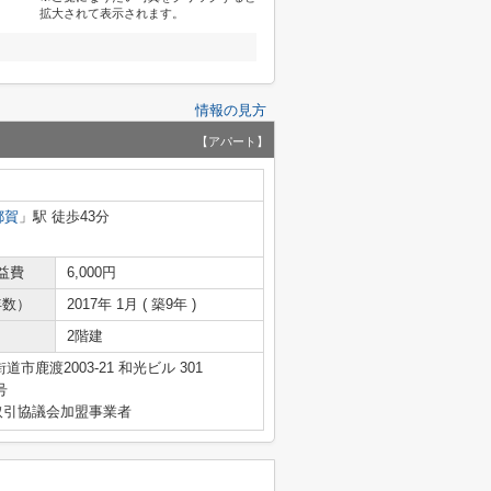
拡大されて表示されます。
情報の見方
【アパート】
都賀
」駅 徒歩43分
益費
6,000円
年数）
2017年 1月 ( 築9年 )
2階建
市鹿渡2003-21 和光ビル 301
号
取引協議会加盟事業者