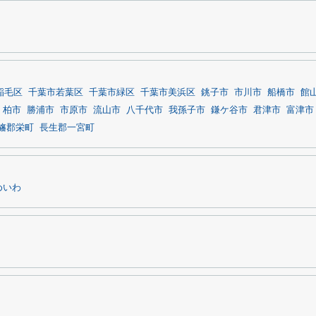
稲毛区
千葉市若葉区
千葉市緑区
千葉市美浜区
銚子市
市川市
船橋市
館
柏市
勝浦市
市原市
流山市
八千代市
我孫子市
鎌ケ谷市
君津市
富津市
旛郡栄町
長生郡一宮町
めいわ