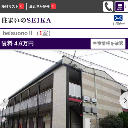
0
0
検討リスト
最近見た物件
お問合せ
belsuonoⅡ（
1
室）
賃料
4.6万円
空室情報を確認