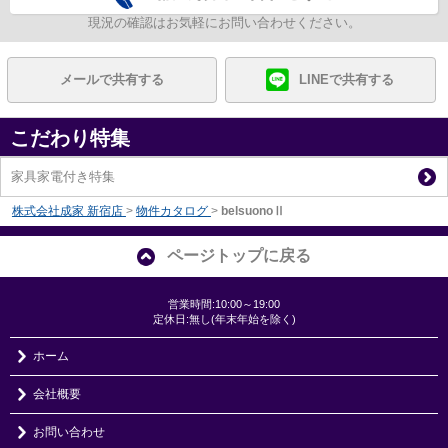
現況の確認はお気軽にお問い合わせください。
メールで共有する
LINEで共有する
こだわり特集
家具家電付き特集
株式会社成家 新宿店
>
物件カタログ
>
belsuonoⅡ
ページトップに戻る
営業時間:10:00～19:00
定休日:無し(年末年始を除く)
ホーム
会社概要
お問い合わせ