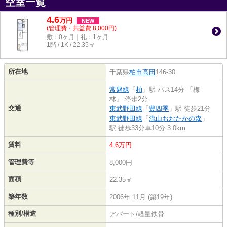
空室一覧
4.6
万
円
NEW
(管理費・共益費 8,000円)
敷：0ヶ月｜礼：1ヶ月
1階 / 1K / 22.35㎡
所在地
千葉県
柏市
高田
146-30
常磐線
「
柏
」駅 バス14分 「梅
林」 停歩2分
交通
東武野田線
「
豊四季
」駅 徒歩21分
東武野田線
「
流山おおたかの森
」
駅 徒歩33分車10分 3.0km
賃料
4.6万円
管理費等
8,000円
面積
22.35㎡
築年数
2006年 11月 (築19年)
種別/構造
アパート/軽量鉄骨