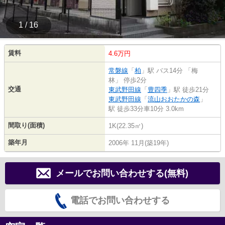
1 / 16
賃料
4.6万円
常磐線
「
柏
」駅 バス14分 「梅
林」 停歩2分
交通
東武野田線
「
豊四季
」駅 徒歩21分
東武野田線
「
流山おおたかの森
」
駅 徒歩33分車10分 3.0km
間取り(面積)
1K(22.35㎡)
築年月
2006年 11月(築19年)
メールでお問い合わせする(無料)
電話でお問い合わせする