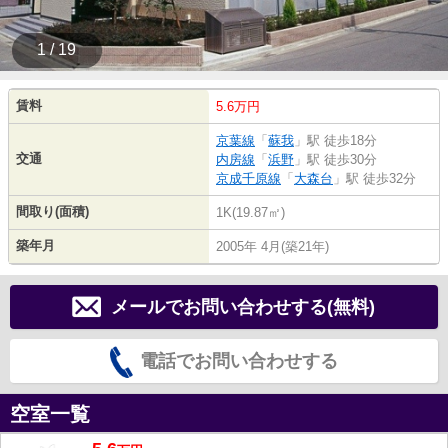
1 / 19
賃料
5.6万円
京葉線
「
蘇我
」駅 徒歩18分
交通
内房線
「
浜野
」駅 徒歩30分
京成千原線
「
大森台
」駅 徒歩32分
間取り(面積)
1K(19.87㎡)
築年月
2005年 4月(築21年)
メールでお問い合わせする(無料)
電話でお問い合わせする
空室一覧