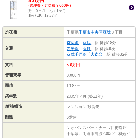
5.6
万
円
(管理費・共益費 8,000円)
敷：0ヶ月｜礼：1ヶ月
1階 / 1K / 19.87㎡
所在地
千葉県
千葉市中央区
蘇我
３丁目
京葉線
「
蘇我
」駅 徒歩18分
交通
内房線
「
浜野
」駅 徒歩30分
京成千原線
「
大森台
」駅 徒歩32分
賃料
5.6万円
管理費等
8,000円
面積
19.87㎡
築年数
2005年 4月 (築21年)
種別/構造
マンション/鉄骨造
階建
3階建
レオパレスパートナーズ四街道店
千葉県四街道市鹿渡2003-21 和光ビ