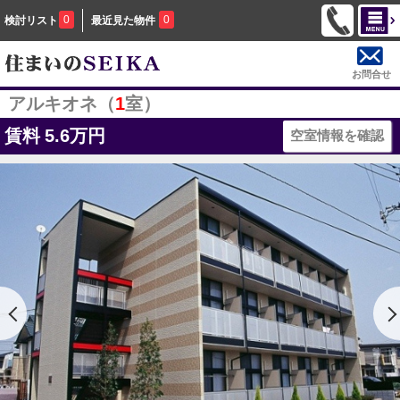
0
0
検討リスト
最近見た物件
お問合せ
アルキオネ（
1
室）
賃料
5.6万円
空室情報を確認