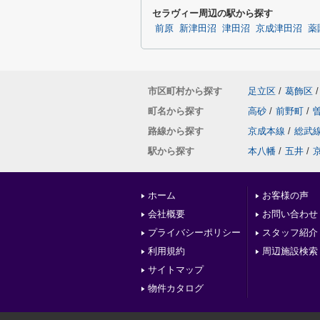
セラヴィー周辺の駅から探す
前原
新津田沼
津田沼
京成津田沼
薬
市区町村から探す
足立区
/
葛飾区
/
町名から探す
高砂
/
前野町
/
路線から探す
京成本線
/
総武
駅から探す
本八幡
/
五井
/
ホーム
お客様の声
会社概要
お問い合わせ
プライバシーポリシー
スタッフ紹介
利用規約
周辺施設検索
サイトマップ
物件カタログ