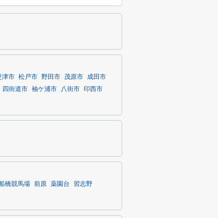
更津市
松戸市
野田市
茂原市
成田市
四街道市
袖ケ浦市
八街市
印西市
船橋競馬場
前原
薬園台
習志野