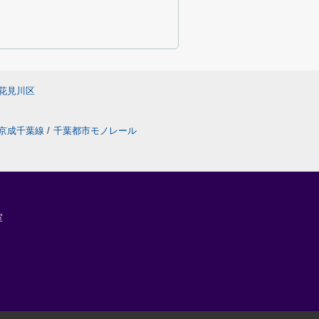
花見川区
京成千葉線
/
千葉都市モノレール
室