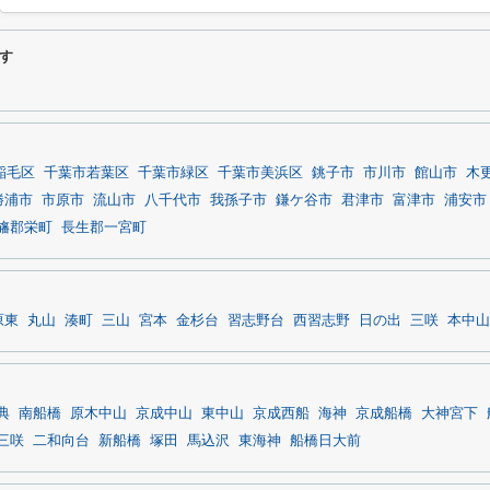
す
稲毛区
千葉市若葉区
千葉市緑区
千葉市美浜区
銚子市
市川市
館山市
木
勝浦市
市原市
流山市
八千代市
我孫子市
鎌ケ谷市
君津市
富津市
浦安市
旛郡栄町
長生郡一宮町
原東
丸山
湊町
三山
宮本
金杉台
習志野台
西習志野
日の出
三咲
本中山
典
南船橋
原木中山
京成中山
東中山
京成西船
海神
京成船橋
大神宮下
三咲
二和向台
新船橋
塚田
馬込沢
東海神
船橋日大前