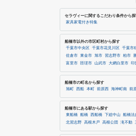
セラヴィーに関するこだわり条件から探
家具家電付き特集
船橋市以外の市区町村から探す
千葉市中央区
千葉市花見川区
千葉市
佐倉市
東金市
旭市
習志野市
柏市
富里市
匝瑳市
山武市
大網白里市
印
船橋市の町名から探す
旭町
西船
本町
前原西
海神町南
前
船橋市にある駅から探す
東船橋
船橋
西船橋
下総中山
船橋法
北習志野
高根木戸
高根公団
滝不動