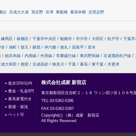
園台
京成大久保
習志野
谷津
東船橋
幕張本郷
北習志野
練馬区
/
板橋区
/
千葉市中央区
/
船橋市
/
市川市
/
大田区
/
松戸市
/
千葉市
曽谷
/
旭町
/
柴又
/
蘇我
/
仲六郷
/
徳丸
/
高島平
/
若木
線
/
総武本線
/
内房線
/
外房線
/
常磐緩行線
/
東武野田線
/
京成電鉄松戸線
/
京成大和田
/
都賀
/
京成高砂
/
検見川
/
千葉
/
幕張
/
東千葉
/
木更津
株式会社成家 新宿店
徒歩10分以内
敷金・礼金0円
東京都新宿区住吉町２－１８ ウィン四ツ谷１０６号
家具家電付き
TEL:03-5362-5396
新築・築浅
FAX:03-5362-5397
ペット可
Copyright(c) （株）成家 新宿店
All Rights Reserved.