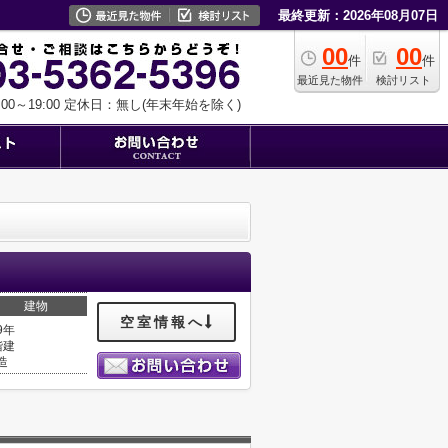
最終更新：2026年08月07日
00
00
件
件
最近見た物件
検討リスト
0～19:00
定休日：無し(年末年始を除く)
建物
空室情報へ
9年
階建
造