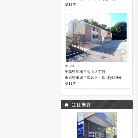
築11年
ヤマキⅡ
千葉県船橋市丸山３丁目
東武野田線「馬込沢」駅 徒歩19分
築11年