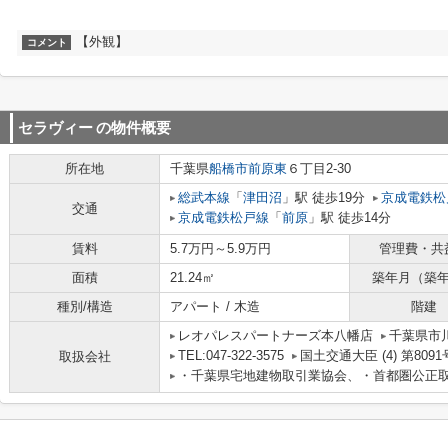
【外観】
コメント
セラヴィー
の物件概要
所在地
千葉県
船橋市
前原東
６丁目2-30
総武本線
「
津田沼
」駅 徒歩19分
京成電鉄松
交通
京成電鉄松戸線
「
前原
」駅 徒歩14分
賃料
5.7万円～5.9万円
管理費・共
面積
21.24㎡
築年月（築
種別/構造
アパート / 木造
階建
レオパレスパートナーズ本八幡店
千葉県市川
TEL:047-322-3575
国土交通大臣 (4) 第8091
取扱会社
・千葉県宅地建物取引業協会、・首都圏公正