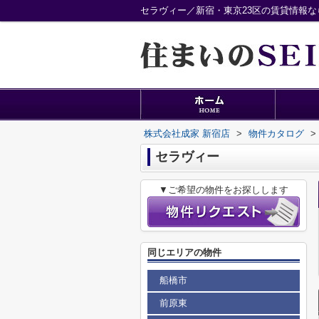
セラヴィー／新宿・東京23区の賃貸情報な
株式会社成家 新宿店
>
物件カタログ
>
セラヴィー
▼ご希望の物件をお探しします
同じエリアの物件
船橋市
前原東