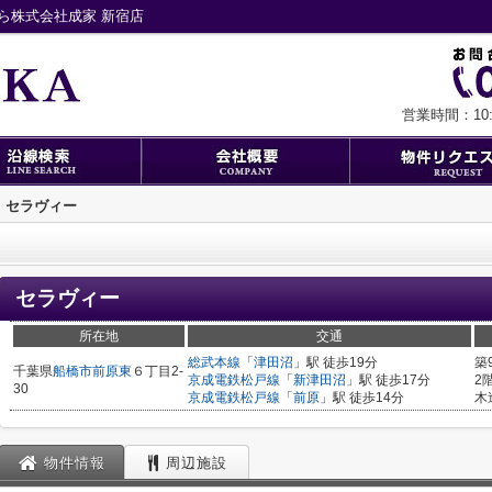
ら株式会社成家 新宿店
営業時間：10:0
セラヴィー
セラヴィー
所在地
交通
総武本線
「
津田沼
」駅 徒歩19分
築
千葉県
船橋市
前原東
６丁目2-
京成電鉄松戸線
「
新津田沼
」駅 徒歩17分
2
30
京成電鉄松戸線
「
前原
」駅 徒歩14分
木
物件情報
周辺施設