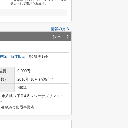
拡大されて表示されます。
情報の見方
【アパート】
戸線
「
新津田沼
」駅 徒歩17分
益費
6,000円
年数）
2016年 10月 ( 築9年 )
2階建
市八幡３丁目4-8 レジーナプリマ１Ｆ
号
取引協議会加盟事業者