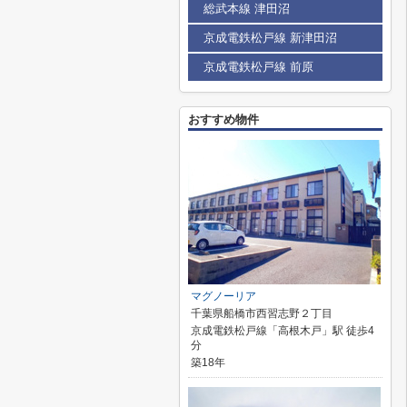
総武本線 津田沼
京成電鉄松戸線 新津田沼
京成電鉄松戸線 前原
おすすめ物件
マグノーリア
千葉県船橋市西習志野２丁目
京成電鉄松戸線「高根木戸」駅 徒歩4
分
築18年