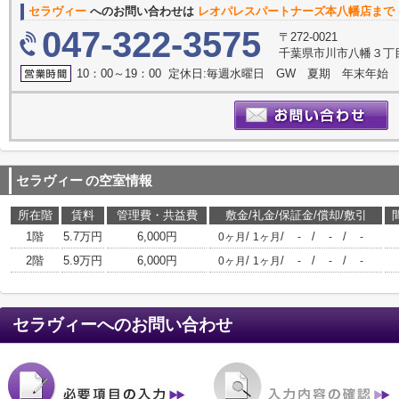
セラヴィー
へのお問い合わせは
レオパレスパートナーズ本八幡店まで
047-322-3575
〒272-0021
千葉県市川市八幡３丁目
10：00～19：00 定休日:毎週水曜日 GW 夏期 年末年始
セラヴィー
の空室情報
所在階
賃料
管理費・共益費
敷金/礼金/保証金/償却/敷引
1階
5.7万円
6,000円
/
/
/
/
0ヶ月
1ヶ月
-
-
-
2階
5.9万円
6,000円
/
/
/
/
0ヶ月
1ヶ月
-
-
-
セラヴィー
へのお問い合わせ