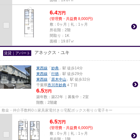
6.4
万
円
(管理費・共益費 8,000円)
敷：0ヶ月｜礼：1ヶ月
所在階：2階
間取り：1K
面積：19.87㎡
アネックス・ユキ
賃貸｜アパート
東西線
「
妙典
」駅 徒歩14分
東西線
「
行徳
」駅 徒歩29分
東西線
「
原木中山
」駅 徒歩32分
千葉県
市川市
妙典
４丁目
6.5
万円
築年数：築22年 ｜募集中：
2室
階数：2階建
敷金・仲介手数料0☆家具家電付き☆宅配ボックス有り☆電子キー
6.5
万
円
(管理費・共益費 6,000円)
敷：0ヶ月｜礼：1ヶ月
所在階：1階