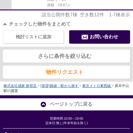
面積：19.87㎡
該当公開件数
7
棟 空き数
12
件
1-7
棟表示
チェックした物件をまとめて
検討リストに追加
お問い合わせ
さらに条件を絞り込む
物件リクエスト
株式会社成家 新宿店
>
(賃貸)路線・駅から探す
>
東京メトロ東西線
>
原木中山
駅の賃貸
ページトップに戻る
営業時間:10:00～19:00
定休日:無し(年末年始を除く)