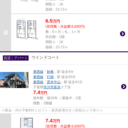
間取り：1K
面積：23.72㎡
6.5
万
円
(管理費・共益費 6,000円)
敷：0ヶ月｜礼：1ヶ月
所在階：1階
間取り：1K
面積：23.72㎡
ウインドコート
賃貸｜アパート
東西線
「
妙典
」駅 徒歩4分
東西線
「
行徳
」駅 徒歩20分
東西線
「
原木中山
」駅 徒歩41分
千葉県
市川市
富浜
２丁目
7.4
万円
築年数：築16年 ｜募集中：
2室
階数：2階建
☆敷金・仲介手数料0☆ロフト・家具家電付き☆防犯カメラ有り☆
7.4
万
円
(管理費・共益費 6,000円)