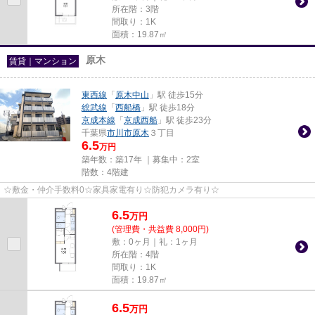
所在階：3階
間取り：1K
面積：19.87㎡
原木
賃貸｜マンション
東西線
「
原木中山
」駅 徒歩15分
総武線
「
西船橋
」駅 徒歩18分
京成本線
「
京成西船
」駅 徒歩23分
千葉県
市川市
原木
３丁目
6.5
万円
築年数：築17年 ｜募集中：
2室
階数：4階建
☆敷金・仲介手数料0☆家具家電有り☆防犯カメラ有り☆
6.5
万
円
(管理費・共益費 8,000円)
敷：0ヶ月｜礼：1ヶ月
所在階：4階
間取り：1K
面積：19.87㎡
6.5
万
円