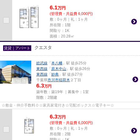
に始められます☆ ☆入居期間中に家...
6.1
万
円
(管理費・共益費 6,000円)
敷：0ヶ月｜礼：1ヶ月
所在階：1階
間取り：1K
面積：20.28㎡
クエスタ
賃貸｜アパート
総武線
「
本八幡
」駅 徒歩25分
東西線
「
原木中山
」駅 徒歩26分
東西線
「
妙典
」駅 徒歩27分
千葉県
市川市
稲荷木
２丁目
6.3
万円
築年数：築19年 ｜募集中：
1室
階数：2階建
☆敷金・仲介手数料０☆家具家電付き☆宅配ボックス☆電子キー☆
6.3
万
円
(管理費・共益費 6,000円)
敷：0ヶ月｜礼：1ヶ月
所在階：2階
間取り：1K