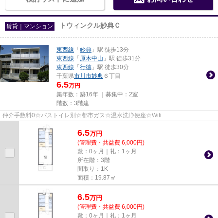
トウィンクル妙典Ｃ
賃貸｜マンション
東西線
「
妙典
」駅 徒歩13分
東西線
「
原木中山
」駅 徒歩31分
東西線
「
行徳
」駅 徒歩30分
千葉県
市川市
妙典
６丁目
6.5
万円
築年数：築16年 ｜募集中：
2室
階数：3階建
仲介手数料0☆バストイレ別☆都市ガス☆温水洗浄便座☆Wifi
6.5
万
円
(管理費・共益費 6,000円)
敷：0ヶ月｜礼：1ヶ月
所在階：3階
間取り：1K
面積：19.87㎡
6.5
万
円
(管理費・共益費 6,000円)
敷：0ヶ月｜礼：1ヶ月