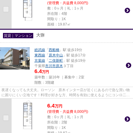
(管理費・共益費 8,000円)
敷：0ヶ月｜礼：1ヶ月
所在階：4階
間取り：1K
面積：19.87㎡
大弥
賃貸｜マンション
総武線
「
西船橋
」駅 徒歩19分
東西線
「
原木中山
」駅 徒歩17分
京葉線
「
二俣新町
」駅 徒歩19分
千葉県
市川市
原木
３丁目
6.4
万円
築年数：築16年 ｜募集中：
2室
階数：3階建
夜遅くなっても大丈夫。ローソン 原木インター店が近くにあるので急な買い物
に困りにくい立地です！料理が好きな方、時間を有効に使えるようにコンロ二つ
使えます♪角部屋なので生活騒...
6.4
万
円
(管理費・共益費 8,000円)
敷：0ヶ月｜礼：1ヶ月
所在階：2階
間取り：1K
面積：19.87㎡