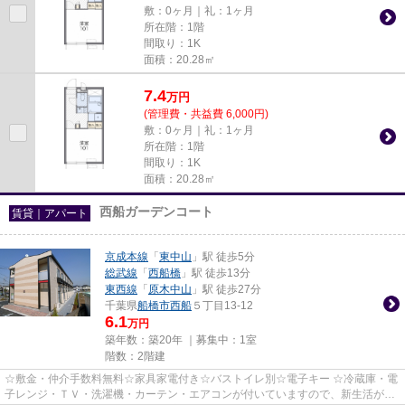
敷：0ヶ月｜礼：1ヶ月
所在階：1階
間取り：1K
面積：20.28㎡
7.4
万
円
(管理費・共益費 6,000円)
敷：0ヶ月｜礼：1ヶ月
所在階：1階
間取り：1K
面積：20.28㎡
西船ガーデンコート
賃貸｜アパート
京成本線
「
東中山
」駅 徒歩5分
総武線
「
西船橋
」駅 徒歩13分
東西線
「
原木中山
」駅 徒歩27分
千葉県
船橋市
西船
５丁目13-12
6.1
万円
築年数：築20年 ｜募集中：
1室
階数：2階建
☆敷金・仲介手数料無料☆家具家電付き☆バストイレ別☆電子キー ☆冷蔵庫・電
子レンジ・ＴＶ・洗濯機・カーテン・エアコンが付いていますので、新生活が楽