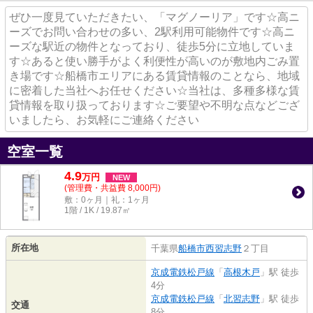
ぜひ一度見ていただきたい、「マグノーリア」です☆高ニ
ーズでお問い合わせの多い、2駅利用可能物件です☆高ニ
ーズな駅近の物件となっており、徒歩5分に立地していま
す☆あると使い勝手がよく利便性が高いのが敷地内ごみ置
き場です☆船橋市エリアにある賃貸情報のことなら、地域
に密着した当社へお任せください☆当社は、多種多様な賃
貸情報を取り扱っております☆ご要望や不明な点などござ
いましたら、お気軽にご連絡ください
空室一覧
4.9
万
円
NEW
(管理費・共益費 8,000円)
敷：0ヶ月｜礼：1ヶ月
1階 / 1K / 19.87㎡
所在地
千葉県
船橋市
西習志野
２丁目
京成電鉄松戸線
「
高根木戸
」駅 徒歩
4分
京成電鉄松戸線
「
北習志野
」駅 徒歩
交通
8分