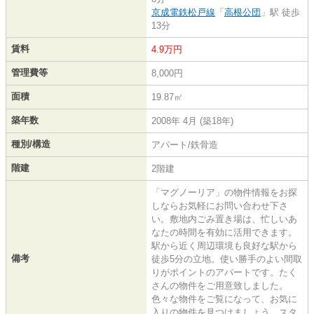
京成電鉄松戸線
「
高根公団
」駅 徒歩
13分
賃料
4.9万円
管理費等
8,000円
面積
19.87㎡
築年数
2008年 4月 (築18年)
種別/構造
アパート/鉄骨造
階建
2階建
「マグノーリア」の物件情報をお探
しならお気軽にお問い合わせ下さ
い。敷地内ごみ置き場は、忙しいあ
なたの時間を有効に活用できます。
駅から近く周辺環境も良好な駅から
備考
徒歩5分の立地。使い勝手のよい間取
りがポイントのアパートです。たく
さんの物件をご用意致しました。
色々な物件をご覧になって、お気に
入りの物件を見つけましょう。スタ