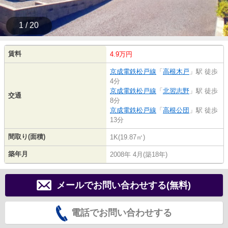
1 / 20
賃料
4.9万円
京成電鉄松戸線
「
高根木戸
」駅 徒歩
4分
京成電鉄松戸線
「
北習志野
」駅 徒歩
交通
8分
京成電鉄松戸線
「
高根公団
」駅 徒歩
13分
間取り(面積)
1K(19.87㎡)
築年月
2008年 4月(築18年)
メールでお問い合わせする(無料)
電話でお問い合わせする