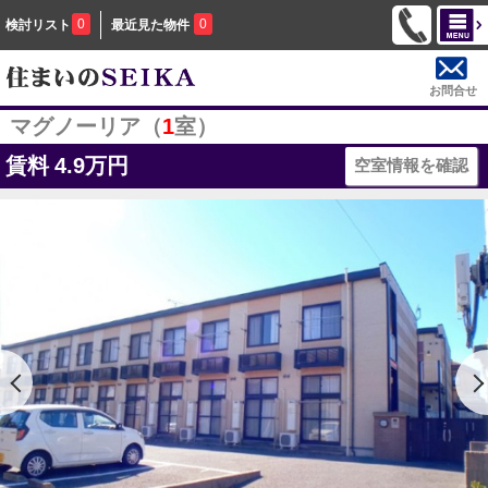
0
0
検討リスト
最近見た物件
お問合せ
マグノーリア（
1
室）
賃料
4.9万円
空室情報を確認