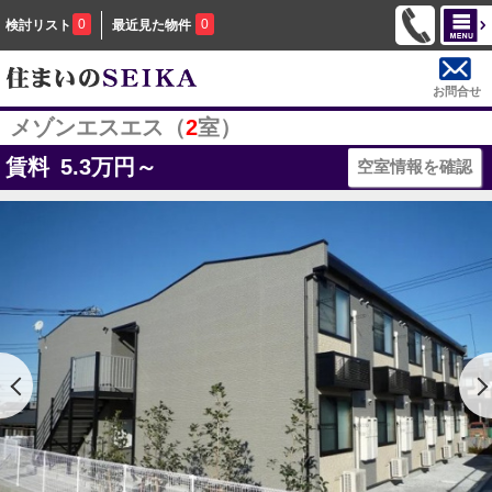
0
0
検討リスト
最近見た物件
お問合せ
メゾンエスエス（
2
室）
賃料
5.3
万円～
空室情報を確認