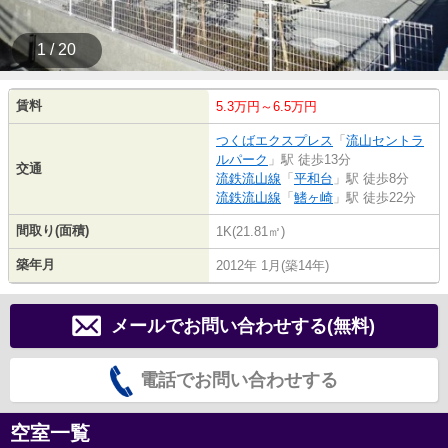
1 / 20
賃料
5.3万円～6.5万円
つくばエクスプレス
「
流山セントラ
ルパーク
」駅 徒歩13分
交通
流鉄流山線
「
平和台
」駅 徒歩8分
流鉄流山線
「
鰭ヶ崎
」駅 徒歩22分
間取り(面積)
1K(21.81㎡)
築年月
2012年 1月(築14年)
メールでお問い合わせする(無料)
電話でお問い合わせする
空室一覧