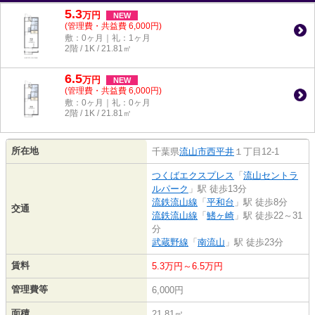
5.3
万
円
NEW
(管理費・共益費 6,000円)
敷：0ヶ月｜礼：1ヶ月
2階 / 1K / 21.81㎡
6.5
万
円
NEW
(管理費・共益費 6,000円)
敷：0ヶ月｜礼：0ヶ月
2階 / 1K / 21.81㎡
所在地
千葉県
流山市
西平井
１丁目12-1
つくばエクスプレス
「
流山セントラ
ルパーク
」駅 徒歩13分
流鉄流山線
「
平和台
」駅 徒歩8分
交通
流鉄流山線
「
鰭ヶ崎
」駅 徒歩22～31
分
武蔵野線
「
南流山
」駅 徒歩23分
賃料
5.3万円～6.5万円
管理費等
6,000円
面積
21.81㎡