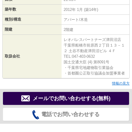
築年数
2012年 1月 (築14年)
種別/構造
アパート/木造
階建
2階建
レオパレスパートナーズ津田沼店
千葉県船橋市前原西２丁目１３－１
２ 土谷不動産津田沼ビル ４Ｆ
取扱会社
TEL:047-403-0632
国土交通大臣 (4) 第8091号
・千葉県宅地建物取引業協会
・首都圏公正取引協議会加盟事業者
情報の見方
メールでお問い合わせする(無料)
電話でお問い合わせする